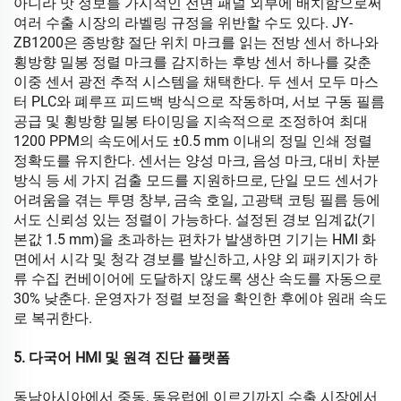
아니라 맛 정보를 가시적인 전면 패널 외부에 배치함으로써
여러 수출 시장의 라벨링 규정을 위반할 수도 있다. JY-
ZB1200은 종방향 절단 위치 마크를 읽는 전방 센서 하나와
횡방향 밀봉 정렬 마크를 감지하는 후방 센서 하나를 갖춘
이중 센서 광전 추적 시스템을 채택한다. 두 센서 모두 마스
터 PLC와 폐루프 피드백 방식으로 작동하며, 서보 구동 필름
공급 및 횡방향 밀봉 타이밍을 지속적으로 조정하여 최대
1200 PPM의 속도에서도 ±0.5 mm 이내의 정밀 인쇄 정렬
정확도를 유지한다. 센서는 양성 마크, 음성 마크, 대비 차분
방식 등 세 가지 검출 모드를 지원하므로, 단일 모드 센서가
어려움을 겪는 투명 창부, 금속 호일, 고광택 코팅 필름 등에
서도 신뢰성 있는 정렬이 가능하다. 설정된 경보 임계값(기
본값 1.5 mm)을 초과하는 편차가 발생하면 기기는 HMI 화
면에서 시각 및 청각 경보를 발신하고, 사양 외 패키지가 하
류 수집 컨베이어에 도달하지 않도록 생산 속도를 자동으로
30% 낮춘다. 운영자가 정렬 보정을 확인한 후에야 원래 속도
로 복귀한다.
5. 다국어 HMI 및 원격 진단 플랫폼
동남아시아에서 중동, 동유럽에 이르기까지 수출 시장에서