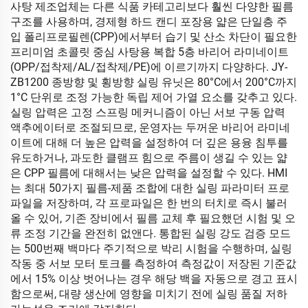
사탕 제조업체는 다른 식품 카테고리보다 훨씬 다양한 필름
구조를 사용하며, 경제형 하드 캔디 포장용 얇은 단일층 주
입 폴리프로필렌(CPP)에서부터 습기 및 산소 차단이 필요한
프리미엄 초콜릿 중심 사탕용 복합 5층 바리어 라미네이트
(OPP/접착제/AL/접착제/PE)에 이르기까지 다양하다. JY-
ZB1200 종방향 및 횡방향 실링 유닛은 80°C에서 200°C까지
1°C 단위로 조정 가능한 독립 제어 가열 요소를 갖추고 있다.
실링 압력은 고정 스프링 메커니즘이 아닌 서보 구동 압력
액추에이터로 조절되므로, 운영자는 두꺼운 바리어 라미네
이트에 대해 더 높은 압력을 설정하여 더 깊은 용융 침투를
유도하거나, 과도한 클램프 힘으로 주름이 생길 수 있는 얇
은 CPP 필름에 대해서는 낮은 압력을 설정할 수 있다. HMI
는 최대 50가지 필름-제품 조합에 대한 실링 파라미터 프로
파일을 저장하며, 각 프로파일은 한 번의 터치로 즉시 불러
올 수 있어, 기존 장비에서 필름 교체 후 필요했던 시험 및 오
류 조정 기간을 완전히 없앤다. 통합된 실링 강도 검증 모드
는 500번째 백마다 주기적으로 박리 시험을 수행하며, 실링
작동 중 서보 모터 토크를 측정하여 측정값이 저장된 기준값
에서 15% 이상 벗어나는 경우 해당 백을 자동으로 경고 표시
함으로써, 대량 생산에 영향을 미치기 전에 실링 품질 저하