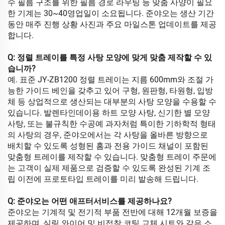
수 필름 구조를 위한 필름 경로 라우팅 등 맞춤 사양이 필요
한 기계는 30~40영업일이 소요됩니다. 준야오는 생산 기간
동안 매주 진행 상황 사진과 주요 마일스톤 업데이트를 제공
합니다.
Q: 정렬 트레이를 특정 사탕 모양에 맞게 맞춤 제작할 수 있
습니까?
예. 표준 JY-ZB1200 정렬 트레이는 지름 600mm와 조절 가
능한 가이드 베인을 갖추고 있어 구형, 원판형, 타원형, 입방
체 등 상업적으로 생산되는 대부분의 사탕 모양을 수용할 수
있습니다. 발렌타인데이용 하트 모양 사탕, 신기한 별 모양
사탕, 또는 불규칙한 수공예 과자처럼 특이한 기하학적 형태
의 사탕의 경우, 준야오에서는 각 사탕을 올바른 방향으로
배치할 수 있도록 성형된 홈과 전용 가이드 채널이 포함된
맞춤형 트레이를 제작할 수 있습니다. 맞춤형 트레이 주문에
는 고객이 실제 제품으로 검증할 수 있도록 완성된 기계 조
립 이전에 프로토타입 트레이를 미리 발송해 드립니다.
Q: 준야오는 어떤 애프터서비스를 제공하나요?
준야오는 기계적 및 전기적 부품 전반에 대해 12개월 보증을
제공하며, 실링 와이어 및 비접착 코팅 교체 시트와 같은 소