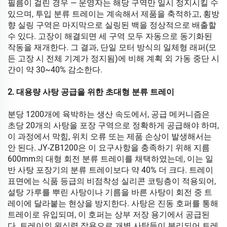
필름이 걸린 경우 — 운영자는 해당 구역만 일시 정지시킬 수
있으며, 투입 분류 트레이는 계속해서 제품을 축적하고, 횡방
향 실링 구역은 마지막으로 실링된 백을 정상적으로 배출할
수 있다. 고장이 해결되면 세 구역 모두 자동으로 동기화된
작동을 재개한다. 그 결과, 단일 모터 방식의 일체형 래퍼(모
든 고장 시 전체 기계가 정지됨)에 비해 계획 외 가동 중단 시
간이 약 30~40% 감소한다.
2. 대용량 사탕 공급을 위한 초대형 분류 트레이
분당 1200개에 육박하는 생산 속도에서, 공급 메커니즘은
초당 20개의 사탕을 포장 구역으로 정확하게 공급해야 하며,
이 과정에서 막힘, 위치 오류 또는 제품 손상이 발생해서는
안 된다. JY-ZB1200은 이 요구사항을 충족하기 위해 지름
600mm의 대형 회전 분류 트레이를 채택하였는데, 이는 일
반 사탕 포장기의 분류 트레이보다 약 40% 더 크다. 트레이
표면에는 식품 등급의 비점착성 실리콘 코팅층이 적용되어,
설탕 가루를 뿌린 사탕이나 기름을 바른 사탕이 회전 중 트
레이에 달라붙는 현상을 방지한다. 사탕은 진동 호퍼를 통해
트레이로 유입되며, 이 호퍼는 상부 저장 용기에서 공급된
다. 트레이의 원심력 작용으로 개별 사탕들이 분리되어 트레