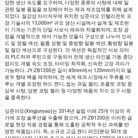
양한 생산 속도를 요구하며, 다양한 종류의 사탕에 대해 일
관된 밀봉 품질을 보장해야 하는 제과 제조업체를 위해 설계
되었다. 절강성 타이저우에 위치한 싱준야오 인텔리전트 포
장 기술사의 13,000m² 규모 생산 시설에서 설계 및 제조된
이 기계는 기존의 단일 서보식 래퍼와 차별화되며, 포장 공
정을 개별적으로 제어 가능한 모듈식 구성으로 나누어 인피
드 및 정렬 섹션, 필름 성형 및 종방향 밀봉 섹션, 횡방향 밀봉
및 절단 섹션으로 구성된다. 각 섹션은 독립적인 서보 모터
와 PLC 하위 루틴으로 구동되어 전체 생산 라인을 가동 중단
없이도 개별 속도 조정, 타이밍 최적화, 신속한 고장 격리가
가능하다. JY-ZB1200은 길이 45mm에서 120mm까지의 필
로우 형태 백을 제작하며, 전 세계 제과 시장에서 주류를 이
루는 개별 포장된 하드 캔디, 씹는 과일 젤리, 초콜릿 코팅 중
심부 사탕, 당분 코팅 젤리 등 다양한 제품의 치수 요구 사항
을 충족한다.
싱준야오(Xingjunyao)는 2014년 설립 이래 25개 이상의 국
가에 포장 솔루션을 수출해 왔으며, JY-ZB1200은 이러한 글
로벌 현장 적용 경험을 통해 도출된 공학적 우선 과제를 반
영한 제품입니다. 즉, 소규모 고급 캔디 라인(분당 50개 생