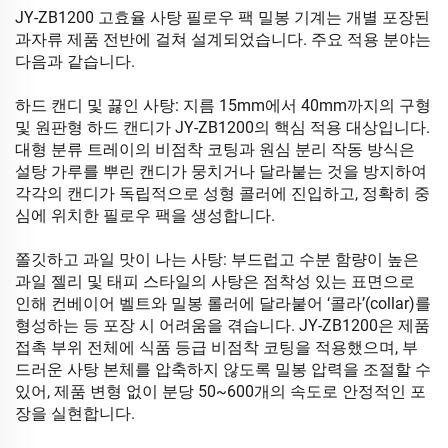
JY-ZB1200 고효율 사탕 필로우 팩 밀봉 기계는 개별 포장된
과자류 제품 전반에 걸쳐 설계되었습니다. 주요 적용 분야는
다음과 같습니다.
하드 캔디 및 끓인 사탕: 지름 15mm에서 40mm까지의 구형
및 원판형 하드 캔디가 JY-ZB1200의 핵심 적용 대상입니다.
대형 분류 트레이의 비점착 코팅과 원심 분리 작동 방식은
설탕 가루를 뿌린 캔디가 뭉치거나 달라붙는 것을 방지하여
각각의 캔디가 독립적으로 성형 콜러에 진입하고, 정확히 중
심에 위치한 필로우 팩을 생성합니다.
쫄깃하고 과일 맛이 나는 사탕: 부드럽고 수분 함량이 높은
과일 젤리 및 태피 스타일의 사탕은 점착성 있는 표면으로
인해 컨베이어 벨트와 밀봉 롤러에 달라붙어 ‘콜라’(collar)를
형성하는 등 포장 시 어려움을 겪습니다. JY-ZB1200은 제품
접촉 부위 전체에 식품 등급 비점착 코팅을 적용했으며, 부
드러운 사탕 본체를 압축하지 않도록 밀봉 압력을 조절할 수
있어, 제품 변형 없이 분당 50~600개의 속도로 안정적인 포
장을 실현합니다.