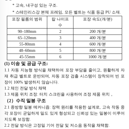
* 고속, 내구성 있는 구조.
* 스테인리스강 본체 프레임, 모든 벨트는 식품 등급 PU 소재.
포장 필름의 범위
칼 나이프
포장 속도(개/분)
수
90–180mm
2
200
개/분
65–120mm
3
400
개/분
55-80mm
4
600
개/분
48–60mm
5
800
개/분
45-55mm
6
1000
개/분
(1) 이송
및 공급
구조:
1.1
자동 지능형 방식을 채택하여 포장 부담을 줄이고, 원활하게 자
재 취급 벨트로 운반되며, 자동 포장 검출 시스템이 장착되어 빈 포
장이 100% 발생하지 않습니다.
1.2
체인 전달 방식 채택
1.3
제품
위치 조정: 터치 스크린을 사용하여 조정
제품
위치
。
（
2
）
수직 밀봉 구조
2.1 종방향 밀봉 메커니즘: 장력 원리를 적용한 설계로, 고속 작동 중
각 포장이 균일하게 밀도 있게 형성되고 신뢰성 있는 밀봉이 이루어
지도록 보장함.
2.2 전달 방식은 고정밀 기어 전달 및 저소음 동작을 채택함.