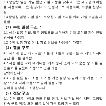
2.3 종방향 밀봉 가열 휠은 가열 기능을 갖추고 고온 내구성 베어링
을 사용하여 고온 환경에서도 안정적으로 작동하며, 수명을 향상시
킴.
2.4 종방향 밀봉 가열 장치: 우수한 가열 효과를 위해 가열 코일을 사
용함.
（
3
）
수평 밀봉 구조
：
3.1 상하 밀봉 전달: 밀봉 정밀도를 보장하기 위해 고정밀 기어 전달
방식을 사용함.
3.2 수평 밀봉 가열 장치: 가열 튜브를 사용하여 가열함.
（
4
）
필름 구조
：
4.1 지지대 공급 메커니즘: A 롤과 B 롤로 구분되는 두 개의 지지대
공급 롤러를 설계함
4.2 자동 필름 교체 메커니즘: 기계 정지 없이 고속 운전 중 A 롤 필
름을 B 롤 필름에 자동으로 연결 가능
감속하십시오.
4.3 포장 필름 길이 조정: 1. 자동 기준 설정 및 길이 조정 기능, 2. 포
장 요구에 따라 수동으로 길이 설정 가능
길이를 설정하고 조정합니다.
（
5
）
전달 구조
：
5.1 수평 밀봉 나이프 좌표 전달 장치: 서보 전달 방식 채택, 고정밀
감속 구조 적용, 포장 필름 길이 자동 조정 기능 포함