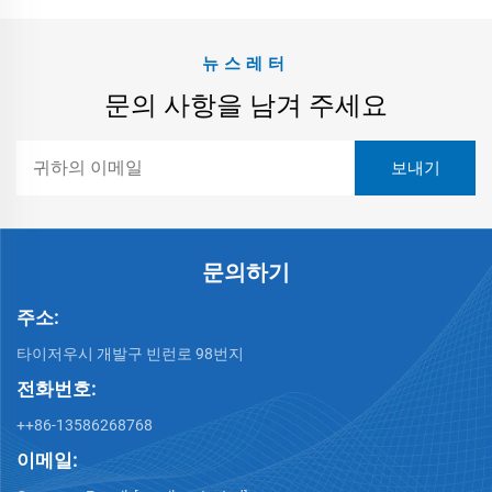
뉴스레터
문의 사항을 남겨 주세요
문의하기
주소:
타이저우시 개발구 빈런로 98번지
전화번호:
++86-13586268768
이메일: