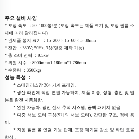
주요 설비 사양
* 포장 속도
：
50–1000봉/분 (포장 속도는 제품 크기 및 포장 필름 소
재에 따라 달라집니다)
* 완제품 봉지 크기
：
15–200 × 15–60 × 5–30mm
* 전압
：
380V; 50Hz, 3상(맞춤 제작 가능)
* 총 소비 전력
：
9.5kw
* 외형 치수
：
89
00mm×1
18
0mm*1
786
mm
* 순중량
：
3500kgs
성능 특성
：
*
스테인리스강 304 기계 프레임.
*
생산 라인에 직접 연결 가능하여, 제품 이송, 성형, 충진 및 밀
봉을 완전 자동화함.
* 완전 자동화, 광전 센서 추적 시스템, 공백 패키지 없음.
* 다중 서보 모터 구성(9개의 서보 모터), 간단한 구조, 정비 용
이.
*
자동 필름 롤 연결 기능 탑재,
포장 폐기물 감소 및 작업 효율
향상
.