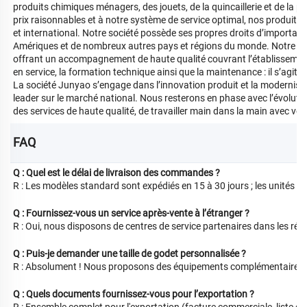
produits chimiques ménagers, des jouets, de la quincaillerie et de la p
prix raisonnables et à notre système de service optimal, nos produits 
et international. Notre société possède ses propres droits d’importatio
Amériques et de nombreux autres pays et régions du monde. Notre entre
offrant un accompagnement de haute qualité couvrant l’établissement 
en service, la formation technique ainsi que la maintenance : il s’agit 
La société Junyao s’engage dans l’innovation produit et la modernisat
leader sur le marché national. Nous resterons en phase avec l’évolutio
des services de haute qualité, de travailler main dans la main avec vo
bénéficions de la part de chacun d’entre vous renforcent notre confian
rapport qualité-prix : telle est la quête inlassable de Junyao.
FAQ 
Junyao coopérera, développera et tirera profit mutuellement avec vou
Q : Quel est le délai de livraison des commandes ?
R : Les modèles standard sont expédiés en 15 à 30 jours ; les unités p
Q : Fournissez-vous un service après-vente à l’étranger ?
R : Oui, nous disposons de centres de service partenaires dans les régi
Q : Puis-je demander une taille de godet personnalisée ?
R : Absolument ! Nous proposons des équipements complémentaires 
Q : Quels documents fournissez-vous pour l’exportation ?
R : Ensemble complet pour l'exportation (facture commerciale, liste de