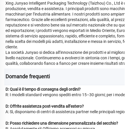
Xing Junyao Intelligent Packaging Technology (Taizhou) Co., Ltd è un
produzione, vendita e assistenza. I principali prodotti sono macchine 
macchinari per l’industria alimentare. I nostri prodotti sono ampiamente
farmaceutico. Grazie alle eccellenti prestazioni, alla qualità, al prezzo
reputazione e si vendono bene sia sul mercato nazionale che su quello
ed esportazione; i prodotti vengono esportati in Medio Oriente, Europa,
sistema di servizio appassionato, rapido, efficiente e completo, forne
nella scelta dei modelli più adatti, installazione e messa in servizio, f
cliente.
La società Junyao si dedica all’innovazione dei prodotti e al miglioram
livello nazionale. Continueremo a evolverci in sintonia con i tempi, guar
qualità, collaborando fianco a fianco per creare insieme risultati straor
nella nostra incessante ricerca di fornire ai clienti prodotti con il migl
Junyao collaborerà, svilupperà e creerà benefici reciproci insieme a vo
Domande frequenti 
D: Qual è il tempo di consegna degli ordini?
R: I modelli standard vengono spediti entro 15–30 giorni; per i modell
D: Offrite assistenza post-vendita all’estero?
A: Sì, disponiamo di centri di assistenza partner nelle principali regioni.
D: Posso richiedere una dimensione personalizzata del secchio?
R: Assolutamente sì! Offriamo accessori su misura.