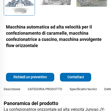
Macchina automatica ad alta velocità per il
confezionamento di caramelle, macchina
confezionatrice a cuscino, macchina avvolgente
flow orizzontale
Richiedi un preventivo
Contattaci
Descrizione
CATEGORIA PRODOTTO
Specificativi tecnici
Dett
Panoramica del prodotto
La confezionatrice orizzontale ad alta velocità Junyao JY-