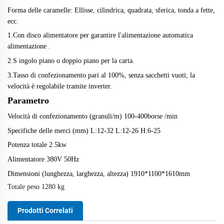
Forma delle caramelle: Ellisse, cilindrica, quadrata, sferica, tonda a fette,
ecc.
1.
Con disco alimentatore per garantire l'alimentazione automatica
alimentazione
.
2.S
ingolo piano o doppio piano per la carta.
3.
Tasso di confezionamento pari al 100%, senza sacchetti vuoti; la
velocità è regolabile tramite inverter.
Parametro
Velocità di confezionamento (granuli/m)
1
0
0
-
4
00
borse
/
min
Specifiche delle merci (mm)
L:12-32 L:12-26 H:6-25
Potenza totale
2
.5
kw
Alimentatore
380V
50Hz
Dimensioni (lunghezza, larghezza, altezza)
1
91
0
*110
0
*
16
1
0mm
Totale
peso
128
0 kg
Prodotti Correlati