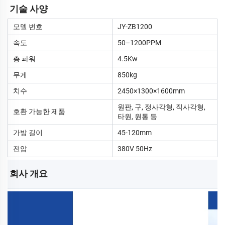
기술 사양
모델 번호
JY-ZB1200
속도
50–1200PPM
총 파워
4.5Kw
무게
850kg
치수
2450×1300×1600mm
원판, 구, 정사각형, 직사각형,
호환 가능한 제품
타원, 원통 등
가방 길이
45-120mm
전압
380V 50Hz
회사 개요 