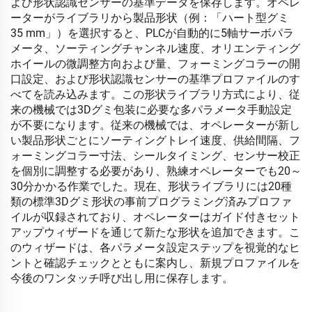
よび形状認識センサーの基準データを保存します。オペレ
ーターがライブラリから製品形状（例：「ハート型グミ
35 mm」）を選択すると、PLCが自動的に5軸サーボパラ
メータ、ソーティングチャンネル速度、オリエンティング
ホイールの微調整方向および量、フォーミングコラーの開
口設定、および形状認識センサーの基準プロファイルのす
べてを読み込みます。この形状ライブラリ方式により、従
来の機械では3Dグミ包装に必要な多パラメータ手動設定
が不要になります。従来の機械では、オペレーターが新し
い製品形状ごとにソーティングトレイ速度、供給間隔、フ
ォーミングコラー寸法、シールタイミング、センサー校正
を個別に調整する必要があり、熟練オペレーターでも20～
30分かかる作業でした。現在、形状ライブラリには20種
類の標準3Dグミ形状の事前プログラミング済みプロファ
イルが収録されており、オペレーターはガイド付きセット
アップウィザードを通じて新たな形状を追加できます。こ
のウィザードは、各パラメータ設定ステップを視覚的なヒ
ントと確認チェックとともに案内し、新規プロファイルを
今後のワンタッチ呼び出し用に保存します。