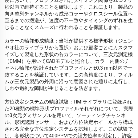
度において、プログラムされたタイミング関係を±0.5ミリ
秒以内で維持することを確認します。これにより、製品の
向き整列チャンネルから成形コラーやクロスシール位置へ
至るまでの搬送が、速度の不一致やタイミングのずれを生
じることなくスムーズに行われることを保証します。
カラーの輪郭形成精度：当社が提供する標準形状（ジュン
ヤオ社のライブラリから選択）および顧客ごとにカスタマ
イズして製造した形状の各カラーについて、三次元測定機
（CMM）を用いてCADモデルと照合し、カラー内側のチ
ャネル輪郭が設計されたプロファイルと±0.3 mm以内で一
致することを検証しています。この高精度により、フィル
ムが三次元製品の外周に沿って意図された通りに走行し、
しわや過剰な隙間が生じることを防ぎます。
方位決定システムの精度試験：HMIライブラリに登録され
た20種類の標準形状プロファイルそれぞれについて、実際
の3次元グミサンプルを用いて、ソーティングチャンネ
ル、形状認識センサー、および方位決定ホイールから構成
される完全な方位決定システムを試験します。この試験で
は、各形状について400PPMでの誤方位率を測定し、許容