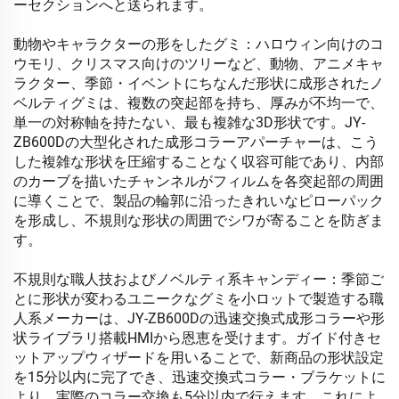
ーセクションへと送られます。
動物やキャラクターの形をしたグミ：ハロウィン向けのコ
ウモリ、クリスマス向けのツリーなど、動物、アニメキャ
ラクター、季節・イベントにちなんだ形状に成形されたノ
ベルティグミは、複数の突起部を持ち、厚みが不均一で、
単一の対称軸を持たない、最も複雑な3D形状です。JY-
ZB600Dの大型化された成形コラーアパーチャーは、こう
した複雑な形状を圧縮することなく収容可能であり、内部
のカーブを描いたチャンネルがフィルムを各突起部の周囲
に導くことで、製品の輪郭に沿ったきれいなピローパック
を形成し、不規則な形状の周囲でシワが寄ることを防ぎま
す。
不規則な職人技およびノベルティ系キャンディー：季節ご
とに形状が変わるユニークなグミを小ロットで製造する職
人系メーカーは、JY-ZB600Dの迅速交換式成形コラーや形
状ライブラリ搭載HMIから恩恵を受けます。ガイド付きセ
ットアップウィザードを用いることで、新商品の形状設定
を15分以内に完了でき、迅速交換式コラー・ブラケットに
より、実際のコラー交換も5分以内で行えます。これによ