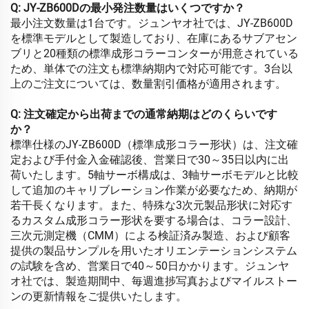
Q: JY-ZB600Dの最小発注数量はいくつですか？
最小注文数量は1台です。ジュンヤオ社では、JY-ZB600D
を標準モデルとして製造しており、在庫にあるサブアセン
ブリと20種類の標準成形コラーコンターが用意されている
ため、単体での注文も標準納期内で対応可能です。3台以
上のご注文については、数量割引価格が適用されます。
Q: 注文確定から出荷までの通常納期はどのくらいです
か？
標準仕様のJY-ZB600D（標準成形コラー形状）は、注文確
定および手付金入金確認後、営業日で30～35日以内に出
荷いたします。5軸サーボ構成は、3軸サーボモデルと比較
して追加のキャリブレーション作業が必要なため、納期が
若干長くなります。また、特殊な3次元製品形状に対応す
るカスタム成形コラー形状を要する場合は、コラー設計、
三次元測定機（CMM）による検証済み製造、および顧客
提供の製品サンプルを用いたオリエンテーションシステム
の試験を含め、営業日で40～50日かかります。ジュンヤ
オ社では、製造期間中、毎週進捗写真およびマイルストー
ンの更新情報をご提供いたします。