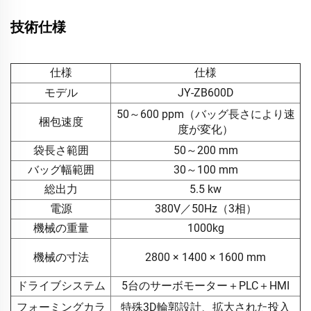
技術仕様
仕様
仕様
モデル
JY-ZB600D
50～600 ppm（バッグ長さにより速
梱包速度
度が変化）
袋長さ範囲
50～200 mm
バッグ幅範囲
30～100 mm
総出力
5.5 kw
電源
380V／50Hz（3相）
機械の重量
1000kg
機械の寸法
2800 × 1400 × 1600 mm
ドライブシステム
5台のサーボモーター＋PLC＋HMI
フォーミングカラ
特殊3D輪郭設計、拡大された投入