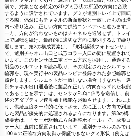
溝で、対象となる特定の3Dグミ形状の所望の方向に合致
するように設計されています。グミが選別トレイ上で回転
する際、偶然にもチャネルの断面形状と一致したものは溝
内へ滑り込み、正しい方向で供給コンベアへと進みます。
一方、方向が合わないものはチャネルを通過せず、トレイ
上で回転を続け、最終的に適切な方向に整列するまで繰り
返します。第2の構成要素は、「形状認識フォトセンサ」
で、選別チャネル出口と成形コラー入口の間に配置されて
います。このセンサは二重ビーム方式を採用し、通過する
製品のシルエットを読み取り、その測定されたシルエット
輪郭を、現在実行中の製品レシピに登録された参照輪郭と
照合します。シルエットが一致しない場合（すなわち、選
別チャネル出口通過後に製品が正しい方向からずれた状態
であることを示す）は、センサがPLCに信号を送信し、前
述のアダプティブ速度補正機能を起動させます。これによ
り、供給速度を一時的に低下させ、次に正しい方向で到達
した製品が優先的に処理されるようになります。第3の構
成要素は、「サーボ駆動式方向調整ホイール」で、成形コ
ラー入口直前に配置されています。選別チャネルのみでは
100％の正確な方向制御が保証できないグミ形状（例えば