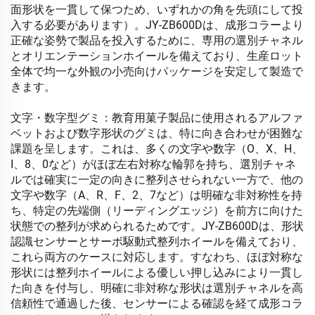
面形状を一貫して保つため、いずれかの角を先頭にして投
入する必要があります）。JY-ZB600Dは、成形コラーより
正確な姿勢で製品を投入するために、専用の選別チャネル
とオリエンテーションホイールを備えており、生産ロット
全体で均一な外観の小売向けパッケージを安定して製造で
きます。
文字・数字型グミ：教育用菓子製品に使用されるアルファ
ベットおよび数字形状のグミは、特に向き合わせが困難な
課題を呈します。これは、多くの文字や数字（O、X、H、
I、8、0など）がほぼ左右対称な輪郭を持ち、選別チャネ
ルでは確実に一定の向きに整列させられない一方で、他の
文字や数字（A、R、F、2、7など）は明確な非対称性を持
ち、特定の先端側（リーディングエッジ）を前方に向けた
状態での整列が求められるためです。JY-ZB600Dは、形状
認識センサーとサーボ駆動式整列ホイールを備えており、
これら両方のケースに対応します。すなわち、ほぼ対称な
形状には整列ホイールによる優しい押し込みにより一貫し
た向きを付与し、明確に非対称な形状は選別チャネルを高
信頼性で通過した後、センサーによる確認を経て成形コラ