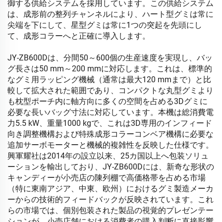
御する供給システムを採用しています。この供給システム
は、成形前の整列チャンネルにより、ハート型グミは常に
尖端を下にして、星型グミは常に1つの突起を先頭にし
て、成形コラーへと正確に導入します。
JY-ZB600Dは、分間50～600個の生産速度を実現し、バッ
グ長さは50 mm～200 mmに対応します。これは、標準的
なグミ用ラッピング機械（通常は最大120 mmまで）と比
較して拡大された範囲であり、コンパクトな丸型グミより
も枕型ポーチ内に軸方向に多くの空間を占める3Dグミに
必要な長いバッグ寸法に対応しています。本機は総消費電
力5.5 kW、重量1000 kgで、これは3D専用のインフィード
向き調整機構および特殊成形コラーコンベア機構に必要な
追加サーボモーターと機械的複雑性を反映した仕様です。
興軍耀社は2014年の設立以来、25カ国以上へ包装ソリュ
ーションを輸出しており、JY-ZB600Dには、新奇な形状の
キャンディーが小売店の陳列棚で高価格帯を占める市場
（特に東南アジア、中東、欧州）におけるグミ製造メーカ
ーからの技術的フィードバックが反映されています。これ
らの市場では、個別包装された製品の視覚的プレゼンテー
ションが、小売店舗における消費者の購入判断に直接影響