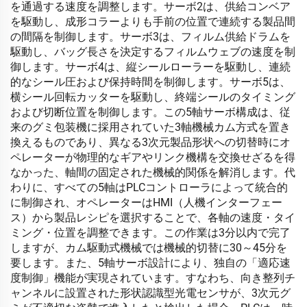
を通過する速度を調整します。サーボ2は、供給コンベア
を駆動し、成形コラーよりも手前の位置で連続する製品間
の間隔を制御します。サーボ3は、フィルム供給ドラムを
駆動し、バッグ長さを決定するフィルムウェブの速度を制
御します。サーボ4は、縦シールローラーを駆動し、連続
的なシール圧および保持時間を制御します。サーボ5は、
横シール回転カッターを駆動し、終端シールのタイミング
および切断位置を制御します。この5軸サーボ構成は、従
来のグミ包装機に採用されていた3軸機械カム方式を置き
換えるものであり、異なる3次元製品形状への切替時にオ
ペレーターが物理的なギアやリンク機構を交換せざるを得
なかった、軸間の固定された機械的関係を解消します。代
わりに、すべての5軸はPLCコントローラによって統合的
に制御され、オペレーターはHMI（人機インターフェー
ス）から製品レシピを選択することで、各軸の速度・タイ
ミング・位置を調整できます。この作業は3分以内で完了
しますが、カム駆動式機械では機械的切替に30～45分を
要します。また、5軸サーボ設計により、独自の「適応速
度制御」機能が実現されています。すなわち、向き整列チ
ャンネルに設置された形状認識型光電センサが、3次元グ