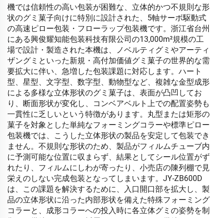
機では信頼性の高い包装が困難な、立体的かつ不規則な形
状のグミ菓子向けに特別に設計された、5軸サーボ駆動式
の高速ピロー包装・フローラップ包装機です。浙江省台州
にある興俊耀知能包装科技有限公司の13,000m²規模の工
場で設計・製造された本機は、ノベルティグミやアーティ
ザングミといった新規・高付加価値グミ菓子の世界的な需
要拡大に伴い、急増した包装課題に対応します。ハート
型、星型、文字型、数字型、動物型など、複雑な金型成形
による多様な立体形状のグミ菓子は、表面が凸凹してお
り、断面形状が変化し、コンベアベルト上での配置姿勢も
一貫性に乏しいという特徴があります。丸型または矩形の
菓子を対象とした単純なフォーミングコラーや標準ピロー
包装機では、こうした立体形状の製品を安定して包装でき
ません。不規則な形状のため、製品がフィルムチューブ内
に予測可能な位置に収まらず、結果としてシール位置がず
れたり、フィルムにしわが寄ったり、小売店の陳列棚で見
栄えのしない完成包装となってしまいます。JY-ZB600D
は、この課題を解決するために、入口開口部を拡大し、製
品の立体形状に沿った内部形状を備えた特殊フォーミング
コラーと、成形コラーへの投入時に各立体グミの姿勢を制