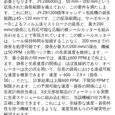
必要となります。JY-ZB600Dは、50 mm～200 mmという
拡張された袋長範囲を備えており、この要件を満たしま
す。これに対し、JY-ZB1200標準キャンディ包装機の袋長
範囲は45～120 mmです。この拡張範囲は、サーボモータ
ー3によるフィルム送りストロークの延長と、最大200
mmの袋長にも対応可能な広幅の横シールカッターを組み
合わせることで実現されています。この横シールカッター
は、シール保持時間を短縮することなく、200 mmまでの
袋長を処理可能です。袋長が最大の200 mmの場合、機械
は50 PPM（分間パック数）の生産速度を維持します。一
方、最小袋長の50 mmでは、速度は600 PPMまで向上し
ます。袋長と生産速度の関係は、ほぼ直線的であり、オペ
レーターは次の式を用いて、任意の袋長における達成可能
な速度を概算できます：速度 ＝ 600 － 2.9 ×（袋長 －
50）。ただし、計算結果は上限600 PPM、下限50 PPMで
制限されます。この予測可能な速度－袋長の関係により、
生産計画担当者は、3次元形状製品のフォーマットを実際
に生産スケジュールに組み込む前に、当該機械の出力率を
正確に算出できます。これにより、非線形な速度－袋長特
性を持つ機械で生じるような、速度見積もりの不確実性が
解消されます。