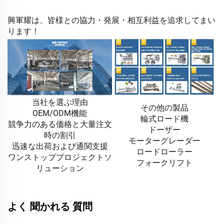
興軍耀は、皆様との協力・発展・相互利益を追求してまい
ります！
当社を選ぶ理由
その他の製品
OEM/ODM機能
輪式ロード機
競争力のある価格と大量注文
ドーザー
時の割引
モーターグレーダー
迅速な出荷および通関支援
ロードローラー
ワンストッププロジェクトソ
フォークリフト
リューション
よく 聞かれる 質問