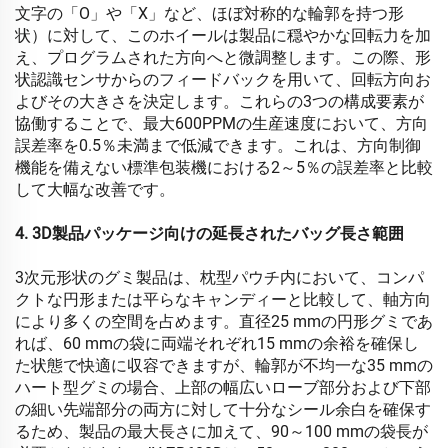
文字の「O」や「X」など、ほぼ対称的な輪郭を持つ形
状）に対して、このホイールは製品に穏やかな回転力を加
え、プログラムされた方向へと微調整します。この際、形
状認識センサからのフィードバックを用いて、回転方向お
よびその大きさを決定します。これらの3つの構成要素が
協働することで、最大600PPMの生産速度において、方向
誤差率を0.5％未満まで低減できます。これは、方向制御
機能を備えない標準包装機における2～5％の誤差率と比較
して大幅な改善です。
4. 3D製品パッケージ向けの延長されたバッグ長さ範囲
3次元形状のグミ製品は、枕型パウチ内において、コンパ
クトな円形または平らなキャンディーと比較して、軸方向
により多くの空間を占めます。直径25 mmの円形グミであ
れば、60 mmの袋に両端それぞれ15 mmの余裕を確保し
た状態で快適に収容できますが、輪郭が不均一な35 mmの
ハート型グミの場合、上部の幅広いローブ部分および下部
の細い先端部分の両方に対して十分なシール余白を確保す
るため、製品の最大長さに加えて、90～100 mmの袋長が