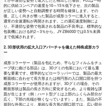
ミが不適切な姿勢で進入したと検出した場合、PLCは一時
的に供給コンベアの速度を10～15％低下させ、次の製品
が正しい姿勢へと自動調整する時間を確保します。その
後、正しく向きが整った製品が成形コラーに進入すると、
通常の全速運転が再開されます。この適応速度制御によ
り、不適切な姿勢で包装される製品の不良率は、標準的な
包装機における約2～3％から、JY-ZB600Dでは0.5％未満
まで低減されます。
2. 3D形状用の拡大入口アパーチャを備えた特殊成形カラ
ー
成形コラーサー（製品を包むため、平らなフィルムをチュ
ーブ状に曲げる部品）は、3Dグミの包装において最も重
要な要素です。標準的なピローラッパーでは、製品の最大
断面積に合わせて長方形または楕円形の入口開口部を持つ
成形コラーサーが使用されますが、3Dグミの場合、その
断面形状は製品の長さ方向に変化するため、より複雑な課
題が生じます（例：ハート型グミは上部のふくらみ部分が
広く、下部の先端が狭くなっています）。また、製品の不
規則な外形により、単純な長方形の開口部では、広い部分