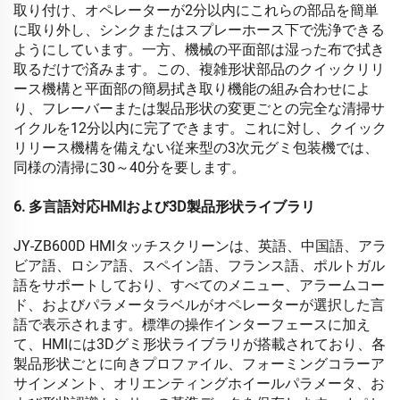
取り付け、オペレーターが2分以内にこれらの部品を簡単
に取り外し、シンクまたはスプレーホース下で洗浄できる
ようにしています。一方、機械の平面部は湿った布で拭き
取るだけで済みます。この、複雑形状部品のクイックリリ
ース機構と平面部の簡易拭き取り機能の組み合わせによ
り、フレーバーまたは製品形状の変更ごとの完全な清掃サ
イクルを12分以内に完了できます。これに対し、クイック
リリース機構を備えない従来型の3次元グミ包装機では、
同様の清掃に30～40分を要します。
6. 多言語対応HMIおよび3D製品形状ライブラリ
JY-ZB600D HMIタッチスクリーンは、英語、中国語、アラ
ビア語、ロシア語、スペイン語、フランス語、ポルトガル
語をサポートしており、すべてのメニュー、アラームコー
ド、およびパラメータラベルがオペレーターが選択した言
語で表示されます。標準の操作インターフェースに加え
て、HMIには3Dグミ形状ライブラリが搭載されており、各
製品形状ごとに向きプロファイル、フォーミングコラーア
サインメント、オリエンティングホイールパラメータ、お