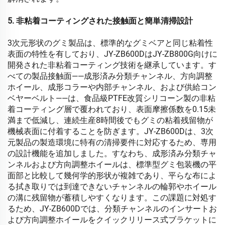
5. 非粘着コーティングされた接触面と簡単清掃設計
3次元形状のグミ製品は、標準的なグミベアと同じ粘着性
表面の特性を有しており、JY-ZB600DはJY-ZB800G向けに
開発された非粘着コーティング技術を継承しています。す
べての製品接触面——成形済み分類チャンネル、方向調整
ホイール、成形コラーや内部チャンネル、および供給コン
ベヤーベルト——は、食品級PTFE改質シリコーン製の非粘
着コーティング層で覆われており、表面摩擦係数を0.15未
満まで低減し、連続生産8時間後でもグミの粘着残留物が
機械表面に付着することを防ぎます。JY-ZB600Dは、3次
元製品の製造環境に特有の清掃要件に対応するため、専用
の設計機能を追加しました。すなわち、成形済み分類チャ
ンネルおよび方向調整ホイールは、標準型グミ包装機の平
面部と比較して幾何学的形状が複雑であり、平らな布によ
る拭き取りでは到達できないチャンネルの輪郭やホイール
の溝に残留物が蓄積しやすくなります。この課題に対処す
るため、JY-ZB600Dでは、分類チャンネルのインサートお
よび方向調整ホイールをクイックリリース式ブラケットに