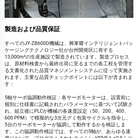
製造および品質保証
すべてのJY-ZB600D機械は、興軍耀インテリジェントパッ
ケージングテクノロジー社が台州開発区に有する
13,000m²の生産施設で製造されています。製造プロセス
は、原材料検査から最終出荷に至るまでの各工程を管理す
る文書化された品質マネジメントシステムに従って実施さ
れます。主要な品質チェックポイントには以下が含まれま
す：
5軸サーボ協調動作検証：各サーボモーターは、設置前に
個別に仕様書に記載されたパラメーターに基づいて試験さ
れ、組立後にPLCが機械の各速度設定（50、200、400、
600 PPM）で模擬的な3次元グミ包装サイクルを指令し、
5台のサーボモーターが協調して動作するかを検証しま
す。この協調動作検証では、すべての5軸が、あらゆる速