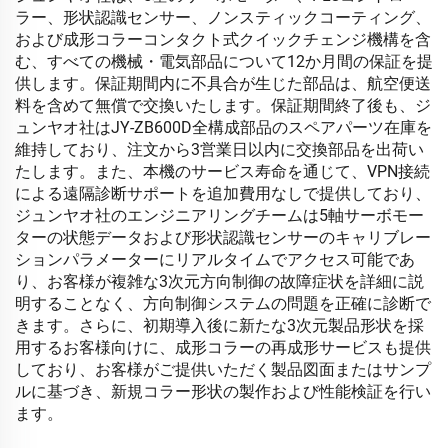
ラー、形状認識センサー、ノンスティックコーティング、
および成形コラーコンタクト式クイックチェンジ機構を含
む、すべての機械・電気部品について12か月間の保証を提
供します。保証期間内に不具合が生じた部品は、航空便送
料を含めて無償で交換いたします。保証期間終了後も、ジ
ュンヤオ社はJY-ZB600D全構成部品のスペアパーツ在庫を
維持しており、注文から3営業日以内に交換部品を出荷い
たします。また、本機のサービス寿命を通じて、VPN接続
による遠隔診断サポートを追加費用なしで提供しており、
ジュンヤオ社のエンジニアリングチームは5軸サーボモー
ターの状態データおよび形状認識センサーのキャリブレー
ションパラメーターにリアルタイムでアクセス可能であ
り、お客様が複雑な3次元方向制御の故障症状を詳細に説
明することなく、方向制御システムの問題を正確に診断で
きます。さらに、初期導入後に新たな3次元製品形状を採
用するお客様向けに、成形コラーの再成形サービスも提供
しており、お客様がご提供いただく製品図面またはサンプ
ルに基づき、新規コラー形状の製作および性能検証を行い
ます。