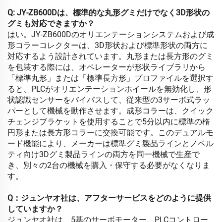
Q: JY-ZB600Dは、標準的な丸形グミだけでなく3D形状の
グミも対応できますか？
はい。JY-ZB600Dのオリエンテーションシステムおよび成
形コラーコレクターは、3D形状および標準形状の両方に
対応するよう設計されています。丸形または長方形のグミ
を包装する際には、オペレーターが形状ライブラリから
「標準丸形」または「標準長方形」プロファイルを選択す
ると、PLCがオリエンテーションホイールを無効化し、形
状認識センサーをバイパスして、従来型の3サーボ式ラッ
パーとして機械を動作させます。成形コラーは、クイック
チェンジブラケットを使用することで5分以内に標準の楕
円形または長方形コラーに交換可能です。このデュアルモ
ード機能により、メーカーは標準グミ製品ラインとノベル
ティ向け3Dグミ製品ラインの両方を同一機械で生産で
き、別々の2台の機械を購入・保守する必要がなくなりま
す。
Q：ジュンヤオ社は、アフターサービスをどのように提供
していますか？
ジュンヤオ社は、5基のサーボモーター、PLCコントロー