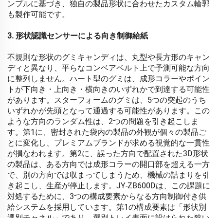
ンプルに基づき、独自の製品形状に合わせたカスタム輪郭
も製作可能です。
3. 形状認識センサーによる向き制御給紙
不規則な形状のグミキャンディは、丸型や長方形のキャン
ディと異なり、平らなコンベアベルト上で予測可能な方向
に整列しません。ハート型のグミは、成形コラーやポイン
トが下向き・上向き・横向きのいずれかで到達する可能性
があります。スターフォームのグミは、5つの突起のうち
いずれかが先頭となって通過する可能性があります。この
ような方向のランダム性は、2つの問題を引き起こしま
す。第1に、密封された袋内の製品の外観が個々の製品ご
とに変化し、プレミアムブランドが求める視覚的な一貫性
が損なわれます。第2に、誤った方向で配置された3D形状
の製品は、ある方向では成形コラーの開口部を超える一方
で、別の方向では収まってしまうため、機械の詰まりを引
き起こし、生産が停止します。JY-ZB600Dは、この課題に
対処するために、3つの構成要素からなる方向制御付き供
給システムを採用しています。第1の構成要素は「形状別
選別チャネル」であり、選別トレイ表面に設けられた狭い