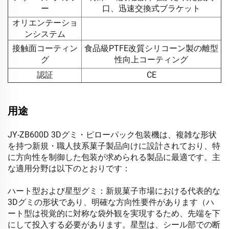
ー
口、迅速交換式ブラケット
オリエンテーショ
ンシステム
接触面コーティン
食品級PTFE改質シリコーン製の離型
グ
性向上コーティング
認証
CE
用途
JY-ZB600D 3Dグミ・ピローパック包装機は、複雑な形状
を持つ新規・職人技系菓子製品向けに設計されており、特
に方向性を制御した包装が求められる製品に最適です。主
な適用分野は以下のとおりです：
ハート型および星型グミ：新規菓子市場における代表的な
3Dグミの形状であり、明確な方向性要件があります（ハ
ート型は視覚的に対称な袋外観を実現するため、先端を下
にして投入する必要があります。星型は、シール部での断