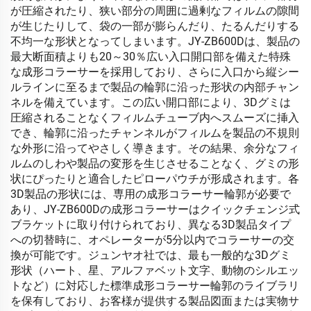
が圧縮されたり、狭い部分の周囲に過剰なフィルムの隙間
が生じたりして、袋の一部が膨らんだり、たるんだりする
不均一な形状となってしまいます。JY-ZB600Dは、製品の
最大断面積よりも20～30％広い入口開口部を備えた特殊
な成形コラーサーを採用しており、さらに入口から縦シー
ルラインに至るまで製品の輪郭に沿った形状の内部チャン
ネルを備えています。この広い開口部により、3Dグミは
圧縮されることなくフィルムチューブ内へスムーズに挿入
でき、輪郭に沿ったチャンネルがフィルムを製品の不規則
な外形に沿ってやさしく導きます。その結果、余分なフィ
ルムのしわや製品の変形を生じさせることなく、グミの形
状にぴったりと適合したピローパウチが形成されます。各
3D製品の形状には、専用の成形コラーサー輪郭が必要で
あり、JY-ZB600Dの成形コラーサーはクイックチェンジ式
ブラケットに取り付けられており、異なる3D製品タイプ
への切替時に、オペレーターが5分以内でコラーサーの交
換が可能です。ジュンヤオ社では、最も一般的な3Dグミ
形状（ハート、星、アルファベット文字、動物のシルエッ
トなど）に対応した標準成形コラーサー輪郭のライブラリ
を保有しており、お客様が提供する製品図面または実物サ