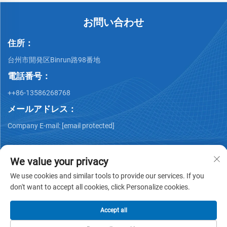
お問い合わせ
住所：
台州市開発区Binrun路98番地
電話番号：
++86-13586268768
メールアドレス：
Company E-mail:
[email protected]
We value your privacy
We use cookies and similar tools to provide our services. If you
don't want to accept all cookies, click Personalize cookies.
Copyright © Xing Junyao Intelligent Packaging
Technology(Taizhou)Co.,Ltd -
プライバシーポリシー
Accept all