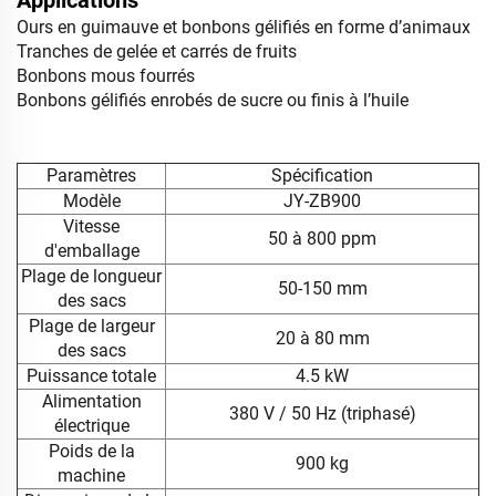
Ours en guimauve et bonbons gélifiés en forme d’animaux
Tranches de gelée et carrés de fruits
Bonbons mous fourrés
Bonbons gélifiés enrobés de sucre ou finis à l’huile
Paramètres
Spécification
Modèle
JY-ZB900
Vitesse
50 à 800 ppm
d'emballage
Plage de longueur
50-150 mm
des sacs
Plage de largeur
20 à 80 mm
des sacs
Puissance totale
4.5 kW
Alimentation
380 V / 50 Hz (triphasé)
électrique
Poids de la
900 kg
machine