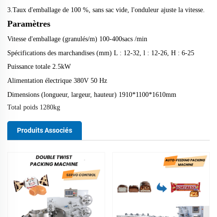
3.
Taux d'emballage de 100 %, sans sac vide, l'onduleur ajuste la vitesse.
Paramètres
Vitesse d'emballage (granulés/m)
1
0
0
-
4
00
sacs
/
min
Spécifications des marchandises (mm)
L : 12-32, l : 12-26, H : 6-25
Puissance totale
2
.5
kW
Alimentation électrique
380V
50 Hz
Dimensions (longueur, largeur, hauteur)
1
91
0
*110
0
*
16
1
0mm
Total
poids
128
0kg
Produits Associés