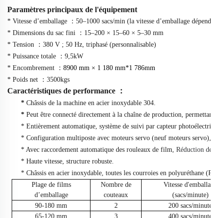
Paramètres principaux de l'équipement
* Vitesse d’emballage
：
50–1000 sacs/min (la vitesse d’emballage dépend d
* Dimensions du sac fini
：
15–200 × 15–60 × 5–30 mm
* Tension
：
380 V ; 50 Hz, triphasé (personnalisable)
* Puissance totale
：
9,5kW
* Encombrement
：
89
00 mm × 1
18
0 mm*1
786
mm
* Poids net
：
3500kgs
Caractéristiques de performance
：
*
Châssis de la machine en acier inoxydable 304.
*
Peut être connecté directement à la chaîne de production, permettant 
* Entièrement automatique, système de suivi par capteur photoélectriq
* Configuration multiposte avec moteurs servo (neuf moteurs servo), con
*
Avec raccordement automatique des rouleaux de film,
Réduction des d
* Haute vitesse, structure robuste.
* Châssis en acier inoxydable, toutes les courroies en polyuréthane (P
Plage de films
Nombre de
Vitesse d'emballage
d’emballage
couteaux
(sacs/minute)
90-180 mm
2
200
sacs/minute
65-120 mm
3
400
sacs/minute