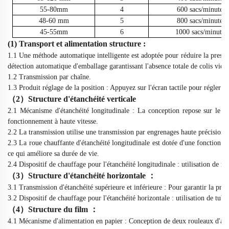
55-80mm
4
600
sacs/minute
48-60 mm
5
800
sacs/minute
45-55mm
6
1000
sacs/minute
(1) Transport
et alimentation
structure :
1.1
Une méthode automatique intelligente est adoptée pour réduire la pressio
détection automatique d'emballage garantissant l'absence totale de colis vides
1.2
Transmission par chaîne.
1.3
Produit
réglage de la position : Appuyez sur l'écran tactile pour régler l
（
2
）
Structure d'étanchéité verticale
2.1 Mécanisme d'étanchéité longitudinale : La conception repose sur le pr
fonctionnement à haute vitesse.
2.2 La transmission utilise une transmission par engrenages haute précision
2.3 La roue chauffante d'étanchéité longitudinale est dotée d'une fonction d
ce qui améliore sa durée de vie.
2.4 Dispositif de chauffage pour l'étanchéité longitudinale : utilisation de 
（
3
）
Structure d'étanchéité horizontale
：
3.1 Transmission d'étanchéité supérieure et inférieure : Pour garantir la préc
3.2 Dispositif de chauffage pour l'étanchéité horizontale : utilisation de tub
（
4
）
Structure du film
：
4.1 Mécanisme d'alimentation en papier : Conception de deux rouleaux d'alim