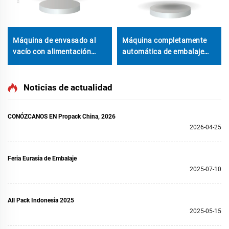
Máquina de envasado al
Máquina completamente
vacío con alimentación
automática de embalaje
automática de alta
para barritas crujientes de
velocidad con nueve
arroz o proteína, línea de
motores servo, fácil de
empaque tipo almohada
Noticias de actualidad
operar
con sistema de arrastre
único y doble sumersión
CONÓZCANOS EN Propack China, 2026
2026-04-25
Feria Eurasia de Embalaje
2025-07-10
All Pack Indonesia 2025
2025-05-15