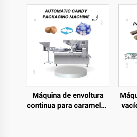
Máquina de envoltura
Máqu
continua para caramelos
vací
duros, máquinas de
au
empaque tipo almohada
vel
para dulces, toffees y
moto