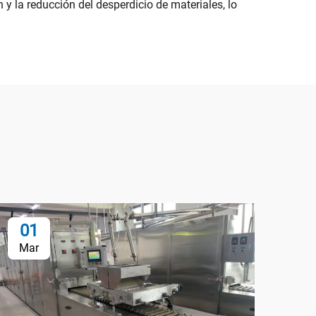
y la reducción del desperdicio de materiales, lo
01
0
Mar
Ma