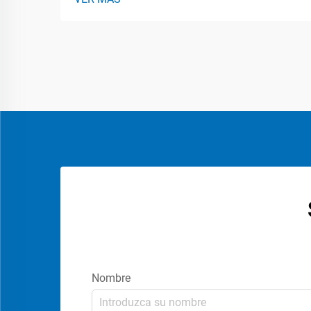
mantenimiento predictivo mediante la
integración de la IIoT. Actualmente, las
máquinas para el embalaje de caramelos
están equipadas con sensores de IIoT
que controlan parámetros como
vibraciones, temperaturas y cómo...
Nombre