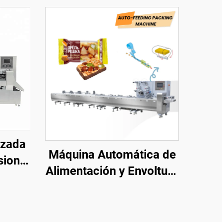
izada
Máquina Automática de
sional
Alimentación y Envoltura
s,
de Galletas de Waffle
do de
con Chocolate
áquina