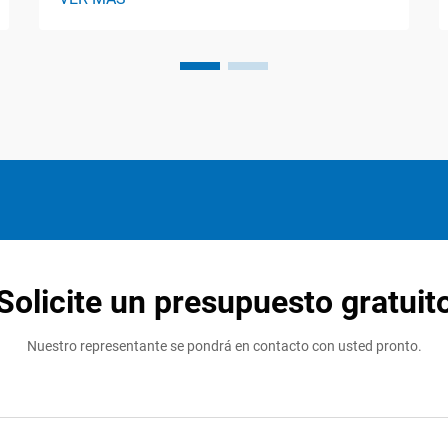
Ciclos de llenado y sellado de alta
velocidad con mínima indisponibilidad
Las máquinas modernas de empaque
para caramelos pueden producir
realmente grandes volúmenes gracias a
sus ciclos de llenado y sellado
cuidadosamente diseñados...
Solicite un presupuesto gratuit
Nuestro representante se pondrá en contacto con usted pronto.