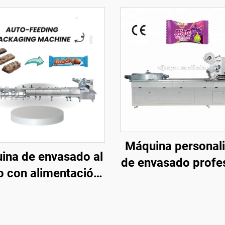
Máquina personal
ina de envasado al
de envasado profe
o con alimentación
para conserva
tomática de alta
máquina de envasa
ocidad con nueve
ciruelas verdes, m
res servo, fácil de