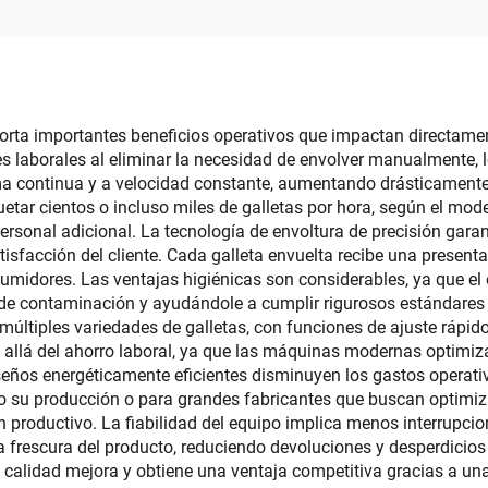
horizontal de env
operar
al vacío para fru
secas
rta importantes beneficios operativos que impactan directamente
s laborales al eliminar la necesidad de envolver manualmente, l
a continua y a velocidad constante, aumentando drásticament
r cientos o incluso miles de galletas por hora, según el model
rsonal adicional. La tecnología de envoltura de precisión gar
sfacción del cliente. Cada galleta envuelta recibe una presenta
sumidores. Las ventajas higiénicas son considerables, ya que e
de contaminación y ayudándole a cumplir rigurosos estándares 
múltiples variedades de galletas, con funciones de ajuste rápi
 allá del ahorro laboral, ya que las máquinas modernas optimiza
iseños energéticamente eficientes disminuyen los gastos operati
 su producción o para grandes fabricantes que buscan optimiza
 productivo. La fiabilidad del equipo implica menos interrupci
a frescura del producto, reduciendo devoluciones y desperdicios
de calidad mejora y obtiene una ventaja competitiva gracias a u