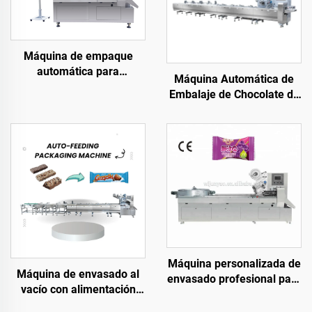
Máquina de empaque
automática para
Máquina Automática de
caramelos duros con
Embalaje de Chocolate de
alimentación por disco
Alta Velocidad Máquina
Envolvedora Tipo
Almohada para Barras de
Chocolate
Máquina personalizada de
Máquina de envasado al
envasado profesional para
vacío con alimentación
conservas, máquina de
automática de alta
envasado de ciruelas