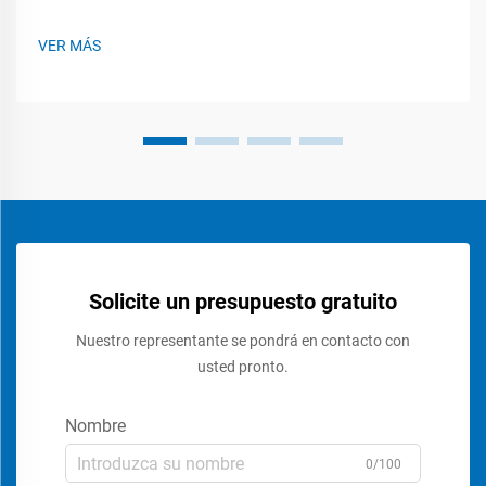
gastos laborales en un 40–60 % mediante el embalaje
semiautomático. Envolver, sellar y etiquetar caramelos a
VER MÁS
mano requiere una gran cantidad de trabajo humano
durante todo el día. Estas tareas están sujetas a…
Solicite un presupuesto gratuito
Nuestro representante se pondrá en contacto con
usted pronto.
Nombre
0/100