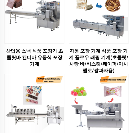
산업용 스낵 식품 포장기 초
자동 포장 기계 식품 포장 기
콜릿바 캔디바 유동식 포장
계 플로우 래핑 기계(초콜릿/
기계
사탕 바/비스킷/웨이퍼/마시
멜로/쌀과자용)