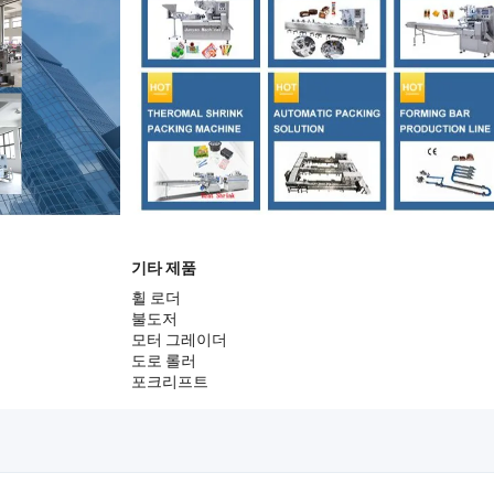
기타 제품
휠 로더
불도저
모터 그레이더
도로 롤러
포크리프트