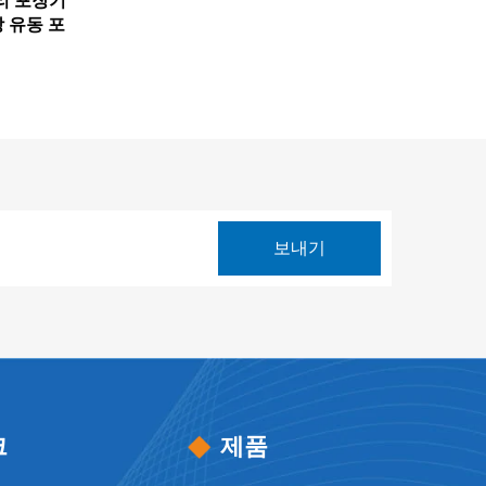
리 포장기
 유동 포
크
제품