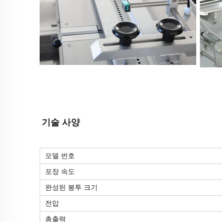
기술 사양
모델 번호
포장 속도
완성된 봉투 크기
전압
총출력