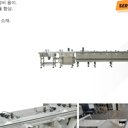
정비 용이.
율 향상.
 소재.