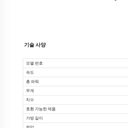
기술 사양
모델 번호
속도
총 파워
무게
치수
호환 가능한 제품
가방 길이
전압