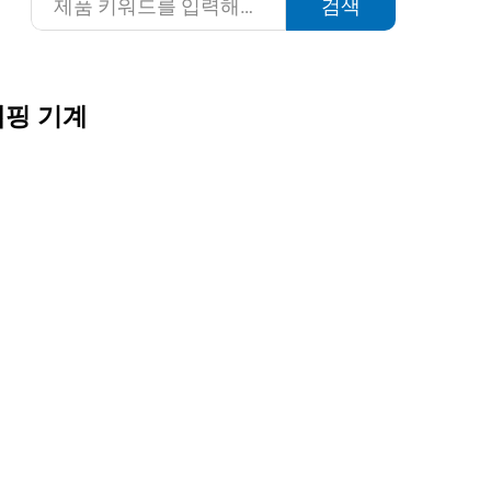
검색
랩핑 기계