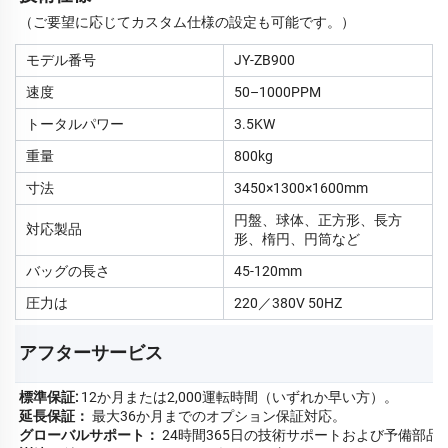
（ご要望に応じてカスタム仕様の設定も可能です。）
モデル番号
JY-ZB900
速度
50–1000PPM
トータルパワー
3.5KW
重量
800kg
寸法
3450×1300×1600mm
円盤、球体、正方形、長方
対応製品
形、楕円、円筒など
バッグの長さ
45-120mm
圧力は
220／380V 50HZ
アフターサービス   
標準保証:
12か月または2,000運転時間（いずれか早い方）。
延長保証：
最大36か月までのオプション保証対応。
グローバルサポート：
24時間365日の技術サポートおよび予備部品