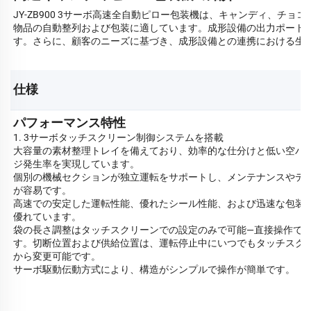
JY-ZB900 3サーボ高速全自動ピロー包装機は、キャンディ、
物品の自動整列および包装に適しています。成形設備の出力ポート
す。さらに、顧客のニーズに基づき、成形設備との連携における生
仕様 
パフォーマンス特性
1. 3サーボタッチスクリーン制御システムを搭載
大容量の素材整理トレイを備えており、効率的な仕分けと低い空パ
ジ発生率を実現しています。
個別の機械セクションが独立運転をサポートし、メンテナンスやデ
が容易です。
高速での安定した運転性能、優れたシール性能、および迅速な包装
優れています。
袋の長さ調整はタッチスクリーンでの設定のみで可能—直接操作で
す。切断位置および供給位置は、運転停止中にいつでもタッチスク
から変更可能です。
サーボ駆動伝動方式により、構造がシンプルで操作が簡単です。