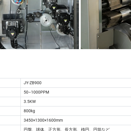
JY-ZB900
50–1000PPM
3.5KW
800kg
3450×1300×1600mm
円盤、球体、正方形、長方形、楕円、円筒など