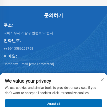
문의하기
주소:
타이저우시 개발구 빈런로 98번지
전화번호:
++86-13586268768
이메일:
Company E-mail:
[email protected]
We value your privacy
We use cookies and similar tools to provide our services. If you
don't want to accept all cookies, click Personalize cookies.
Copyright © Xing Junyao Intelligent Packaging
Technology(Taizhou)Co.,Ltd -
개인정보 보호 정책
Accept all