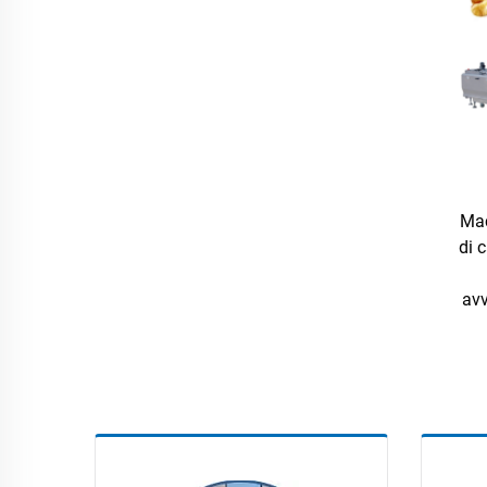
Mac
di 
avv