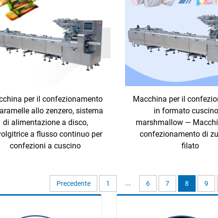
china per il confezionamento
Macchina per il confez
caramelle allo zenzero, sistema
in formato cuscino
di alimentazione a disco,
marshmallow — Macchin
olgitrice a flusso continuo per
confezionamento di z
confezioni a cuscino
filato
...
Precedente
1
6
7
8
9