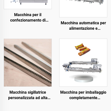
Macchina per il
confezionamento di
Macchina automatica per
caramelle dure a cuscino
alimentazione e
con alimentazione
imballaggio del cioccolato
automatica a disco
Macchina ad alta velocità
per imballaggio di barrette
di cioccolato a forma di
cuscino
Macchina sigillatrice
Macchina per imballaggio
personalizzata ad alta
completamente
precisione con lame
automatica per barrette
dentate, lame coltello,
croccanti di riso/proteiche