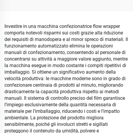
taglierini a zigzag, ricambi
Linea di confezionamento
per macchina per
a cuscino con un
imballaggio a cuscino
trascinatore e due
affondatori
Investire in una macchina confezionatrice flow wrapper
comporta notevoli risparmi sui costi grazie alla riduzione
dei requisiti di manodopera e al minor spreco di materiali. Il
funzionamento automatizzato elimina le operazioni
manuali di confezionamento, consentendo al personale di
concentrarsi su attività a maggiore valore aggiunto, mentre
la macchina esegue in modo costante i compiti ripetitivi di
imballaggio. Si ottiene un significativo aumento della
velocità produttiva: le macchine moderne sono in grado di
confezionare centinaia di prodotti al minuto, migliorando
drasticamente la capacità produttiva rispetto ai metodi
manuali. Il sistema di controllo preciso del film garantisce
l’impiego esclusivamente della quantità necessaria di
materiale per l’imballaggio, riducendo i costi e l’impatto
ambientale. La protezione del prodotto migliora
sensibilmente, poiché gli involucri stretti e sigillati
proteggono il contenuto da umidità, polvere e