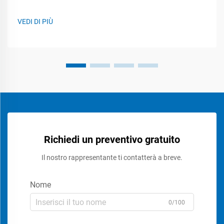
forme non uniformi causano intasamenti nelle macchine
convenzionali per l'imballaggio di caramelle La maggior parte
VEDI DI PIÙ
delle attrezzature tradizionali per l'imballaggio di caramelle
incontra seri problemi nel trattare le caramelle gommose a
causa di...
Richiedi un preventivo gratuito
Il nostro rappresentante ti contatterà a breve.
Nome
0/100