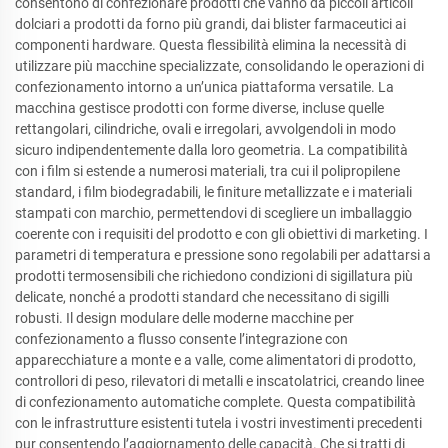
consentono di confezionare prodotti che vanno da piccoli articoli
dolciari a prodotti da forno più grandi, dai blister farmaceutici ai
componenti hardware. Questa flessibilità elimina la necessità di
utilizzare più macchine specializzate, consolidando le operazioni di
confezionamento intorno a un’unica piattaforma versatile. La
macchina gestisce prodotti con forme diverse, incluse quelle
rettangolari, cilindriche, ovali e irregolari, avvolgendoli in modo
sicuro indipendentemente dalla loro geometria. La compatibilità
con i film si estende a numerosi materiali, tra cui il polipropilene
standard, i film biodegradabili, le finiture metallizzate e i materiali
stampati con marchio, permettendovi di scegliere un imballaggio
coerente con i requisiti del prodotto e con gli obiettivi di marketing. I
parametri di temperatura e pressione sono regolabili per adattarsi a
prodotti termosensibili che richiedono condizioni di sigillatura più
delicate, nonché a prodotti standard che necessitano di sigilli
robusti. Il design modulare delle moderne macchine per
confezionamento a flusso consente l’integrazione con
apparecchiature a monte e a valle, come alimentatori di prodotto,
controllori di peso, rilevatori di metalli e inscatolatrici, creando linee
di confezionamento automatiche complete. Questa compatibilità
con le infrastrutture esistenti tutela i vostri investimenti precedenti
pur consentendo l’aggiornamento delle capacità. Che si tratti di