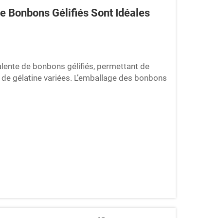
 Bonbons Gélifiés Sont Idéales
lente de bonbons gélifiés, permettant de
s de gélatine variées. L’emballage des bonbons
utinent fortement et présentent des formes
dèles 3D dé...