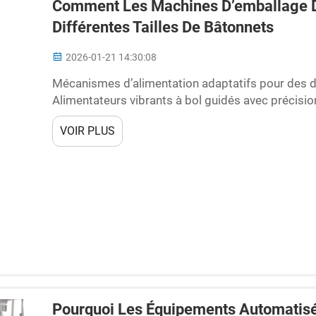
Comment Les Machines D’emballage D
Différentes Tailles De Bâtonnets
2026-01-21 14:30:08
Mécanismes d’alimentation adaptatifs pour des d
Alimentateurs vibrants à bol guidés avec précision
systèmes modernes d’emballage de bonbons repos
VOIR PLUS
équipés d’outillages réglables, capables de traite
Pourquoi Les Équipements Automatisé