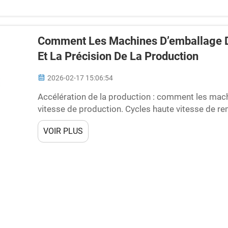
Comment Les Machines D’emballage D
Et La Précision De La Production
2026-02-17 15:06:54
Accélération de la production : comment les ma
vitesse de production. Cycles haute vitesse de r
d’arrêt minimal. Les machines d’emballage de bo
VOIR PLUS
d’augmenter considérablement le débit grâce à le
soigneusement conçus...