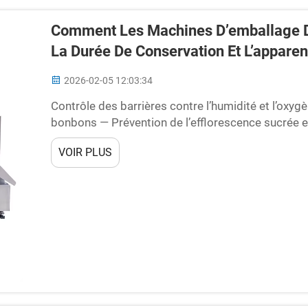
Comment Les Machines D’emballage D
La Durée De Conservation Et L’apparen
2026-02-05 12:03:34
Contrôle des barrières contre l’humidité et l’ox
bonbons — Prévention de l’efflorescence sucrée et 
films barrières de précision. Les équipements 
VOIR PLUS
reposent sur des films multicouches spécialisés,