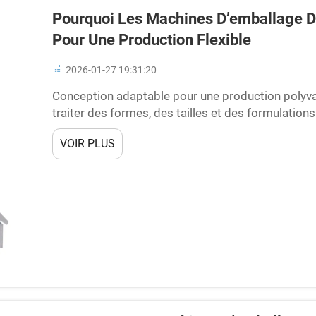
Pourquoi Les Machines D’emballage De
Pour Une Production Flexible
2026-01-27 19:31:20
Conception adaptable pour une production polyva
traiter des formes, des tailles et des formulation
gélifiés n’est pas une tâche facile, car ils s’aggl
VOIR PLUS
parfois très originales. Pensez à ces élégants mo