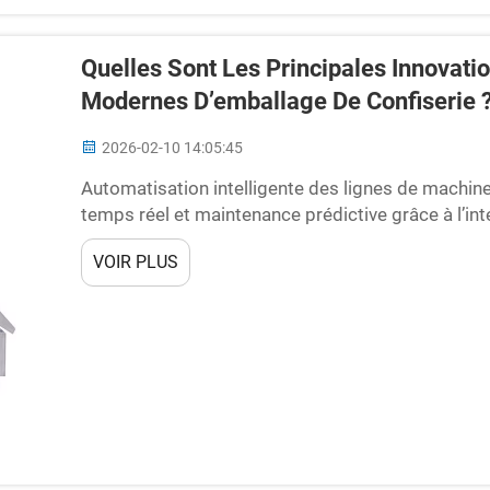
Quelles Sont Les Principales Innovat
Modernes D’emballage De Confiserie 
2026-02-10 14:05:45
Automatisation intelligente des lignes de machin
temps réel et maintenance prédictive grâce à l’int
de bonbons actuelles sont équipées de capteurs I
VOIR PLUS
vibrations, les températures et la façon dont…