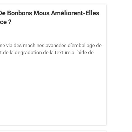
e Bonbons Mous Améliorent-Elles
ce ?
ygène via des machines avancées d’emballage de
de la dégradation de la texture à l’aide de
haut de gamme d’emballage de bonbons
 tels que le BOPP et les laminés d’aluminium…