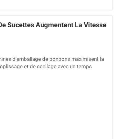
e Sucettes Augmentent La Vitesse
chines d’emballage de bonbons maximisent la
emplissage et de scellage avec un temps
nbons actuelles permettent véritablement
urs cycles de remplissage et de scellage