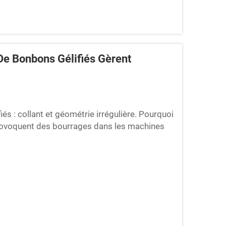
e Bonbons Gélifiés Gèrent
és : collant et géométrie irrégulière. Pourquoi
provoquent des bourrages dans les machines
part des équipements traditionnels
ficultés avec les bonbons gélifiés en raison