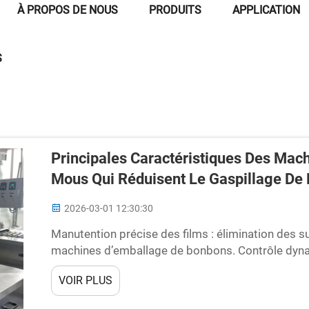
À PROPOS DE NOUS
PRODUITS
APPLICATION
S
Principales Caractéristiques Des Ma
Mous Qui Réduisent Le Gaspillage De
2026-03-01 12:30:30
Manutention précise des films : élimination des s
machines d’emballage de bonbons. Contrôle dynam
l’étirement et des déchirures des films. Les équ
VOIR PLUS
récents reposent sur ce qu’on appelle le contrôle 
gaspillage de matériaux…