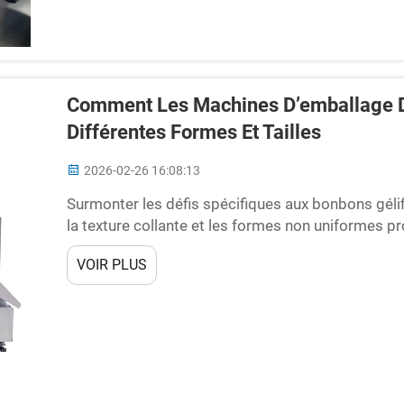
Comment Les Machines D’emballage D
Différentes Formes Et Tailles
2026-02-26 16:08:13
Surmonter les défis spécifiques aux bonbons gélifi
la texture collante et les formes non uniformes 
conventionnelles d’emballage de bonbons. La plu
VOIR PLUS
d’emballage de bonbons rencontrent de réelles dif
de...