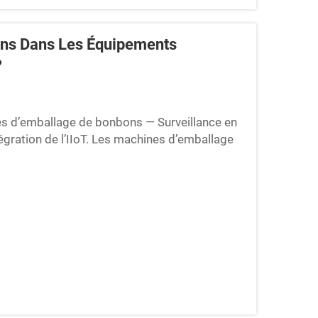
ions Dans Les Équipements
?
es d’emballage de bonbons — Surveillance en
égration de l’IIoT. Les machines d’emballage
IoT qui suivent des paramètres tels que les