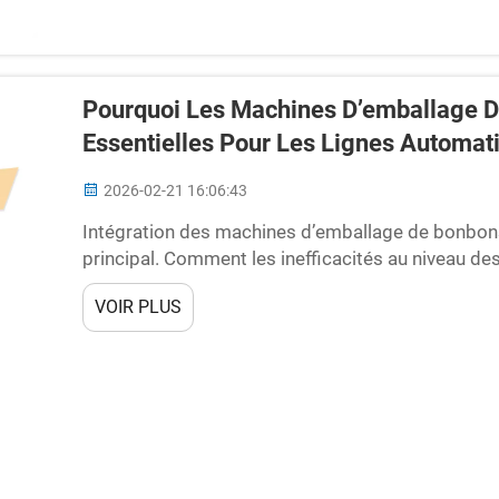
Pourquoi Les Machines D’emballage De
Essentielles Pour Les Lignes Automat
2026-02-21 16:06:43
Intégration des machines d’emballage de bonbons
principal. Comment les inefficacités au niveau d
l’ensemble des lignes automatisées de confiserie
VOIR PLUS
fonctionnent pas correctement, ils deviennent ra