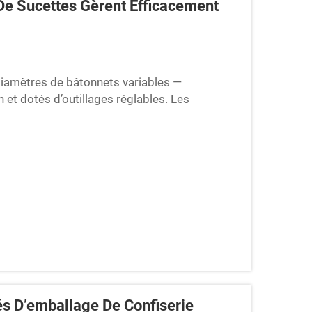
e Sucettes Gèrent Efficacement
iamètres de bâtonnets variables —
 et dotés d’outillages réglables. Les
ent sur des alimentateurs vibrants à bol
r des bâtonnets dont le diamètre varie…
s D’emballage De Confiserie