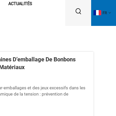
ACTUALITÉS
FR
chines D’emballage De Bonbons
 Matériaux
ur-emballages et des jeux excessifs dans les
ique de la tension : prévention de
ipements d’emballage de bonbons les plus
dynamique de la tension afin de réduire le