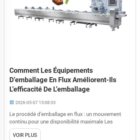
Comment Les Équipements
D’emballage En Flux Améliorent-Ils
L’efficacité De L’emballage
2026-05-07 15:08:33
Le procédé d’emballage en flux : un mouvement
continu pour une disponibilité maximale Les
procédés d’emballage conventionnels reposent
VOIR PLUS
souvent sur des cycles d’arrêt-démarrage : les