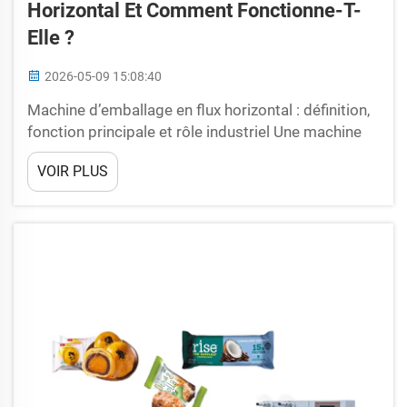
Horizontal Et Comment Fonctionne-T-
Elle ?
2026-05-09 15:08:40
Machine d’emballage en flux horizontal : définition,
fonction principale et rôle industriel Une machine
d’emballage en flux horizontal est un système
VOIR PLUS
d’emballage automatisé qui enveloppe des
produits dans un film souple par un mouvement
continu horizontal. Elle forme des « coussinets »
scellés...