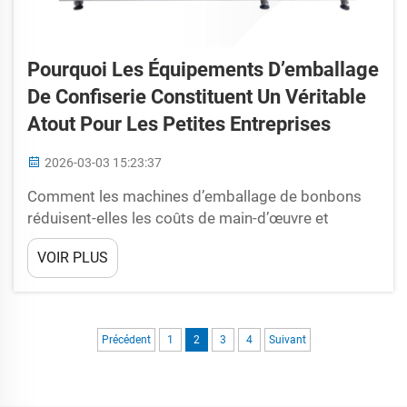
Pourquoi Les Équipements D’emballage
De Confiserie Constituent Un Véritable
Atout Pour Les Petites Entreprises
2026-03-03 15:23:37
Comment les machines d’emballage de bonbons
réduisent-elles les coûts de main-d’œuvre et
augmentent-elles la production ? Réduction des
VOIR PLUS
dépenses de main-d’œuvre de 40 à 60 % grâce à
l’emballage semi-automatisé. L’emballage, la
fermeture et l’étiquetage manuels des bonbons
exigent une charge de travail importante tout au
Précédent
1
2
3
4
Suivant
long de la journée. Ces tâches sont sujettes à…