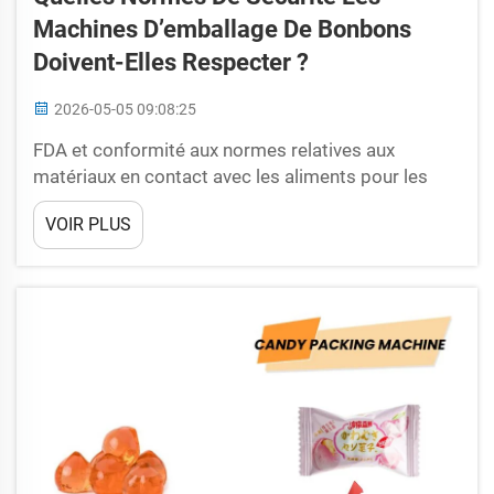
Machines D’emballage De Bonbons
Doivent-Elles Respecter ?
2026-05-05 09:08:25
FDA et conformité aux normes relatives aux
matériaux en contact avec les aliments pour les
machines d’emballage de bonbons – Exigences de
VOIR PLUS
la FDA selon le Code of Federal Regulations (CFR)
titre 21 concernant les surfaces et les limites de
migration des matériaux en contact avec les
aliments. Les machines d’emballage de bonbons
doivent être conformes aux parties 170 à 189 du
titre 21 du CFR de la FDA, qui régissent les
substances en contact avec les aliments…