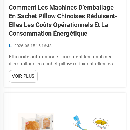
Comment Les Machines D’emballage
En Sachet Pillow Chinoises Réduisent-
Elles Les Coûts Opérationnels Et La
Consommation Énergétique
2026-05-15 15:16:48
Efficacité automatisée : comment les machines
d’emballage en sachet pillow réduisent-elles les
coûts liés à la main-d’œuvre et aux arrêts.
VOIR PLUS
L’automatisation form-fill-seal (FFS) réduit la main-
d’œuvre manuelle de 60 à 75 %. Les machines
modernes d’emballage en sachet pillow utilisent la
technologie form-fill-seal (FFS) pour automatiser la
formation du sachet, le remplissage du produit...