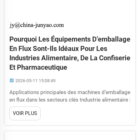
Pourquoi Les Équipements D’emballage
En Flux Sont-Ils Idéaux Pour Les
Industries Alimentaire, De La Confiserie
Et Pharmaceutique
2026-05-11 15:08:49
Applications principales des machines d’emballage
en flux dans les secteurs clés Industrie alimentaire :
préservation de la fraîcheur à grande vitesse et
VOIR PLUS
intégration en ligne avec les remplisseuses et les
convoyeurs Dans le secteur alimentaire, les
machines d’emballage en flux prolongent la durée
de conservation grâce à des scellages étanches à