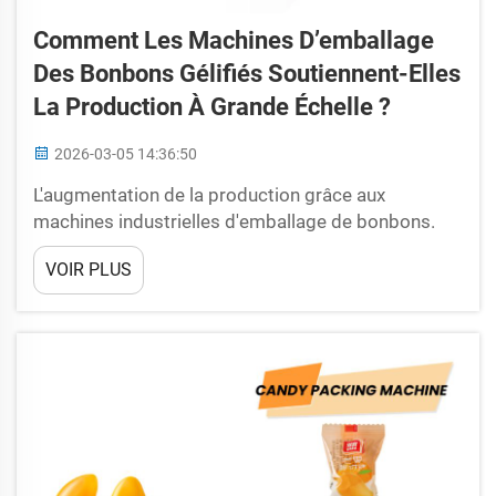
Comment Les Machines D’emballage
Des Bonbons Gélifiés Soutiennent-Elles
La Production À Grande Échelle ?
2026-03-05 14:36:50
L'augmentation de la production grâce aux
machines industrielles d'emballage de bonbons.
Adapter le débit de la machine à la demande élevée
VOIR PLUS
de production de bonbons gélifiés. Les machines
industrielles d'emballage de bonbons disponibles
aujourd'hui permettent aux fabricants d'ajuster
leurs vitesses d'emballage précisément selon les
besoins...