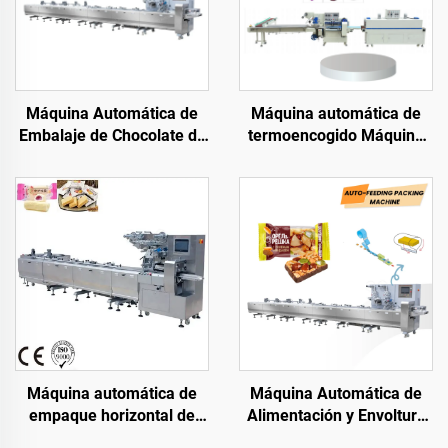
Máquina Automática de
Máquina automática de
Embalaje de Chocolate de
termoencogido Máquina
Alta Velocidad Máquina
envolvedora con calor de
Envolvedora Tipo
flujo para cajas, latas,
Almohada para Barras de
bolsas y libros
Chocolate
Máquina automática de
Máquina Automática de
empaque horizontal de
Alimentación y Envoltura
flujo para pequeños
de Galletas de Waffle con