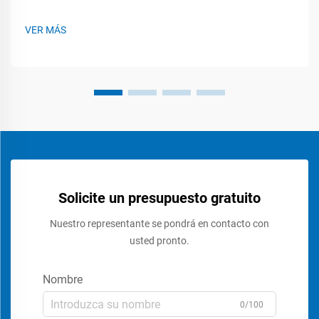
gastos laborales en un 40–60 % mediante el embalaje
semiautomático. Envolver, sellar y etiquetar caramelos a
VER MÁS
mano requiere una gran cantidad de trabajo humano
durante todo el día. Estas tareas están sujetas a…
Solicite un presupuesto gratuito
Nuestro representante se pondrá en contacto con
usted pronto.
Nombre
0/100