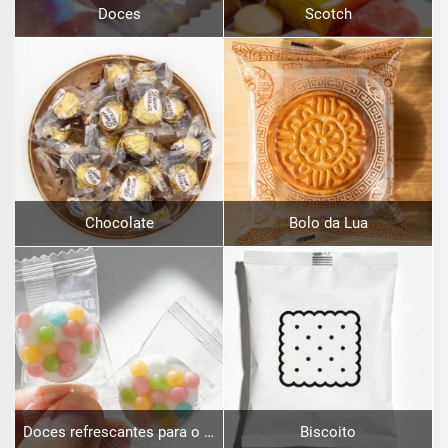
Doces
Scotch
Chocolate
Bolo da Lua
Doces refrescantes para o hálito
Biscoito