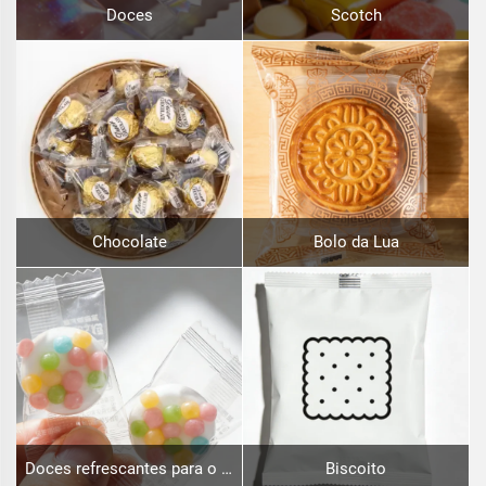
Doces
Scotch
Chocolate
Bolo da Lua
Doces refrescantes para o hálito
Biscoito