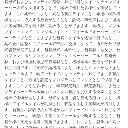
装形式およびキャンディの種類に対応可能なクイックチェンジオ
ーバー方式を採用することで、極めて優れた多様性を実現してい
ます。この柔軟性により、異なる製品ラインごとに専用の特殊機
械を別々に導入する必要がなくなり、設備の稼働率および工場内
の床面積効率を最大限に高めることができます。本機は、ダブル
ツイストエンド、シングルツイスト、フォールドオーバー、ピロ
ーウラップなど、さまざまな包装スタイルを処理可能であり、工
具不要の調整やモジュール式部品の交換によって、通常数分で形
式切替が完了します。包装形式の柔軟性は、包装材にも及び、セ
ロファン、ポリプロピレン、ワックスペーパー、アルミ箔複合
材、および環境配慮型代替素材など、機械本体の改造を伴わずに
対応可能です。可変式供給機構により、小さなミントから大きな
キャラメルまで、幅広いサイズのキャンディに対応でき、各製品
タイプごとに最適な設定をプログラムしてレシピとして保存でき
ます。このような多様性は、季節限定商品、限定版商品、または
プライベートラベル向けのカスタム製品を提供する企業にとって
極めて価値があります。形式を迅速に切り替える能力により、機
械のアイドルタイムが削減され、収益を生む生産時間が増加しま
す。新製品の試験導入や市場からのフィードバックへの対応を行
うメーカーは、既存の生産スケジュールを中断することなく、包
装仕様の変更を迅速に実施できます。これにより、競争力の高い
市場において俊敏性を維持しつつ、統合型包装ソリューションに