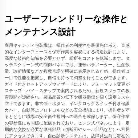
ユーザーフレンドリーな操作と
メンテナンス設計
商用キャンディ包装機は、操作者の利便性を最優先に考え、直感
的なインターフェースと保守作業を容易にする構造設計により、
高度な技術的知識を必要とせず、総所有コストを低減します。タ
ッチスクリーン式の制御パネルでは、運転パラメーター、生産数
量、診断情報などが複数言語で明確に表示されるため、操作者は
一目で性能を把握し、自信を持って調整を行うことができます。
ガイド付きセットアップウィザードにより、フォーマット変更が
ステップ・バイ・ステップで案内されるため、新規スタッフの教
育期間が短縮され、製品品質の低下や機器損傷を招く設定ミスを
防止できます。非常停止ボタン、インタロックスイッチ付き保護
カバー、自動停止プロトコルなどの安全機能により、操作者を守
るとともに職場の安全衛生規制への適合を確保します。保守作業
の容易性にも同様に配慮されており、ヒンジ式パネルにより、定
期的な交換が必要な摩耗部品（切断刃やシール部品など）へ容易
にアクセスできます。自己診断システムは、故障発生前に潜在的