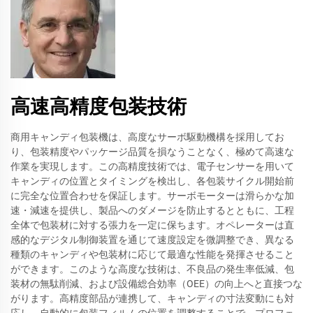
高速高精度包装技術
商用キャンディ包装機は、高度なサーボ駆動機構を採用してお
り、包装精度やパッケージ品質を損なうことなく、極めて高速な
作業を実現します。この高精度技術では、電子センサーを用いて
キャンディの位置とタイミングを検出し、各包装サイクル開始前
に完全な位置合わせを保証します。サーボモーターは滑らかな加
速・減速を提供し、製品へのダメージを防止するとともに、工程
全体で包装材に対する張力を一定に保ちます。オペレーターは直
感的なデジタル制御装置を通じて速度設定を微調整でき、異なる
種類のキャンディや包装材に応じて最適な性能を発揮させること
ができます。このような高度な技術は、不良品の発生率低減、包
装材の無駄削減、および設備総合効率（OEE）の向上へと直接つな
がります。高精度部品が連携して、キャンディの寸法変動にも対