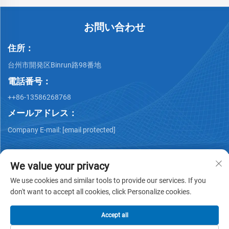
お問い合わせ
住所：
台州市開発区Binrun路98番地
電話番号：
++86-13586268768
メールアドレス：
Company E-mail:
[email protected]
We value your privacy
We use cookies and similar tools to provide our services. If you
don't want to accept all cookies, click Personalize cookies.
Copyright © Xing Junyao Intelligent Packaging
Technology(Taizhou)Co.,Ltd -
プライバシーポリシー
Accept all