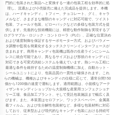
門的に包装された製品へと変換する一連の包装工程を効率的に処
理し、流通および小売販売に備えた完成品を提供します。本機
は、ハードキャンディ、トフィー、チョコレート、グミ、キャラ
メルなど、さまざまな種類のキャンディに対応可能で、ツイスト
包装、フォールド包装、ピローパックなどの多様な包装方式を提
供します。先進的な技術機能には、精密な動作制御を実現するプ
ログラマブル・ロジック・コントローラ（PLC）、正確な位置決め
および速度制御を保証するサーボモーター方式、およびパラメー
タ調整や監視を簡素化するタッチスクリーンインターフェースが
含まれます。商用キャンディ包装機は既存の生産ラインにシーム
レスに統合可能であり、異なるサイズおよび形状のキャンディに
対応できる可変式供給システムを備えています。熱シール工程に
最適な条件を維持するための温度制御機構に加え、自動カット・
シールユニットにより、包装品質の一貫性が確保されます。これ
らの機械は、機種およびキャンディの仕様に応じて、通常分間150
個から1200個の速度で運転します。適用範囲は、小規模なアーテ
ィザンキャンディショップから大規模な産業用コンフェクショナ
リー工場、食品加工プラント、そして受託包装施設まで幅広く及
びます。また、本装置はセロファン、ワックスペーパー、金属蒸
着フィルム、および生分解性包装材など、多様な包装材料に対応
しており、従来型および現代的なキャンディ包装における持続可