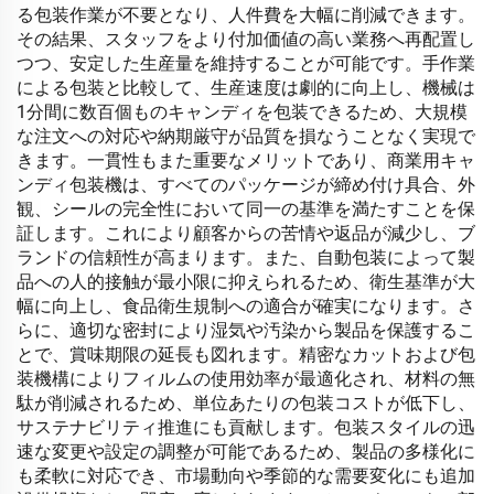
る包装作業が不要となり、人件費を大幅に削減できます。
その結果、スタッフをより付加価値の高い業務へ再配置し
つつ、安定した生産量を維持することが可能です。手作業
による包装と比較して、生産速度は劇的に向上し、機械は
1分間に数百個ものキャンディを包装できるため、大規模
な注文への対応や納期厳守が品質を損なうことなく実現で
きます。一貫性もまた重要なメリットであり、商業用キャ
ンディ包装機は、すべてのパッケージが締め付け具合、外
観、シールの完全性において同一の基準を満たすことを保
証します。これにより顧客からの苦情や返品が減少し、ブ
ランドの信頼性が高まります。また、自動包装によって製
品への人的接触が最小限に抑えられるため、衛生基準が大
幅に向上し、食品衛生規制への適合が確実になります。さ
らに、適切な密封により湿気や汚染から製品を保護するこ
とで、賞味期限の延長も図れます。精密なカットおよび包
装機構によりフィルムの使用効率が最適化され、材料の無
駄が削減されるため、単位あたりの包装コストが低下し、
サステナビリティ推進にも貢献します。包装スタイルの迅
速な変更や設定の調整が可能であるため、製品の多様化に
も柔軟に対応でき、市場動向や季節的な需要変化にも追加