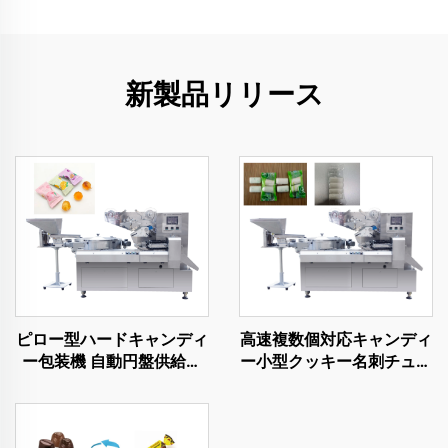
新製品リリース
ピロー型ハードキャンディ
高速複数個対応キャンディ
ー包装機 自動円盤供給式
ー小型クッキー名刺チュー
包装機
インガム用水平ピローラッ
プ包装機