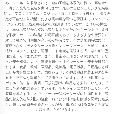
め、シール、熱収縮という一連の工程を体系的に行い、高速かつ
一貫した品質で包装を実現します。最新の自動シュリンク包装機
には、プログラマブル・ロジック・コントローラ（PLC）、温度設
定が可能な加熱機構、および高精度な運転を保証するコンベアシ
ステムなど、最先端の技術が採用されています。これらの機械
は、単体の製品から複数の製品をまとめたパッケージまで、多様
な形状・サイズの製品に対応可能であり、さまざまな生産要件に
対して極めて汎用性が高いのが特長です。その技術的特徴には、
直感的なタッチスクリーン操作インターフェース、自動フィルム
追跡システム、および運用コスト削減を実現する省エネルギー型
加熱素子が含まれます。また、非常停止ボタンや保護カバーとい
った安全機構により、連続運転中のオペレーターの安全が確保さ
れます。食品・飲料、医薬品、化粧品、電子機器、日用品など幅
広い産業分野において、自動シュリンク包装機は包装工程の効率
向上に不可欠な設備として活用されています。その適用範囲は、
ボトル、缶、箱、書籍、不規則形状の製品など多岐にわたり、卓
越した適応能力を示しています。生産ラインに自動シュリンク包
装機を導入することで、メーカーはパッケージの信頼性向上、製
品の魅力的な陳列性の強化、および資材の無駄削減を同時に達成
し、厳しい品質基準を満たしながら、市場における競争力を確実
に高めることができます。