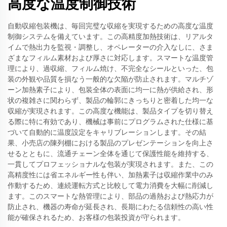
高度な温度制御技術
自動収縮包装機は、毎回完璧な収縮を実現するための高度な温度
制御システムを備えています。この高精度加熱技術は、リアルタ
イムで熱出力を監視・調整し、オペレーターの介入なしに、さま
ざまなフィルム素材および厚さに対応します。スマートな温度管
理により、過収縮、フィルム焼け、不完全なシールといった、包
装の外観や品質を損なう一般的な欠陥が防止されます。マルチゾ
ーン加熱素子により、包装全体の表面に均一に熱が供給され、形
状の複雑さに関わらず、製品の輪郭にきっちりと密着した均一な
収縮が実現されます。この高度な機能は、製品タイプを切り替え
る際に特に有効であり、機械は事前にプログラムされた仕様に基
づいて自動的に温度設定をキャリブレーションします。その結
果、小売店の陳列棚における製品のプレゼンテーションを向上さ
せるとともに、流通チェーン全体を通じて保護性能を維持する、
一貫してプロフェッショナルな包装が実現されます。また、この
高精度性には省エネルギー性も伴い、加熱素子は収縮作業中のみ
作動するため、連続運転方式と比較して電力消費を大幅に削減し
ます。このスマートな熱管理により、部品の過熱および熱応力が
防止され、機器の寿命が延長され、長期にわたる信頼性の高い性
能が確保されるため、お客様の包装投資が守られます。