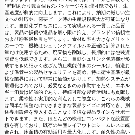
1時間あたり数百個ものパッケージを処理可能であり、生
産速度が劇的に向上します。これにより、納期の厳しい注
文への対応や、需要ピーク時の生産規模拡大が可能になり
ます。自動化プロセスによって実現される一貫した品質
は、製品の損傷や返品を最小限に抑え、ブランドの信頼性
および顧客満足度を守ります。素材効率も大きなメリット
の一つで、機械はシュリンクフィルムを正確に計算された
量だけ使用するため、廃棄物を削減し、長期的には包装資
材費を低減できます。さらに、自動シュリンク包装機が形
成するきめ細かく改ざん防止機能付きのシールは、輸送お
よび保管中の製品セキュリティを高め、特に衛生基準が厳
格な業界において非常に価値があります。加熱システムが
最適化されており、必要なときのみ作動するため、エネル
ギー消費は経済的であり、持続可能な製造活動にも貢献し
ます。柔軟性も実用的な利点として際立ち、これらの機械
は簡単な調整だけでさまざまな製品サイズに対応でき、別
途専用設備を導入することなく多様な製品ラインをサポー
トできます。また、ほとんどの機種はコンパクトな設置面
積を有しており、既存の生産レイアウトにシームレスに統
合され、床面積の有効活用を最大化します。耐久性の高い