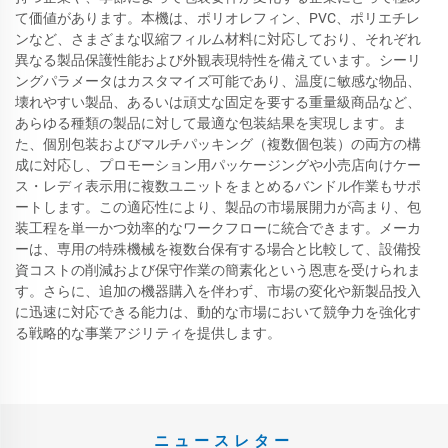
て価値があります。本機は、ポリオレフィン、PVC、ポリエチレ
ンなど、さまざまな収縮フィルム材料に対応しており、それぞれ
異なる製品保護性能および外観表現特性を備えています。シーリ
ングパラメータはカスタマイズ可能であり、温度に敏感な物品、
壊れやすい製品、あるいは頑丈な固定を要する重量級商品など、
あらゆる種類の製品に対して最適な包装結果を実現します。ま
た、個別包装およびマルチパッキング（複数個包装）の両方の構
成に対応し、プロモーション用パッケージングや小売店向けケー
ス・レディ表示用に複数ユニットをまとめるバンドル作業もサポ
ートします。この適応性により、製品の市場展開力が高まり、包
装工程を単一かつ効率的なワークフローに統合できます。メーカ
ーは、専用の特殊機械を複数台保有する場合と比較して、設備投
資コストの削減および保守作業の簡素化という恩恵を受けられま
す。さらに、追加の機器購入を伴わず、市場の変化や新製品投入
に迅速に対応できる能力は、動的な市場において競争力を強化す
る戦略的な事業アジリティを提供します。
ニュースレター