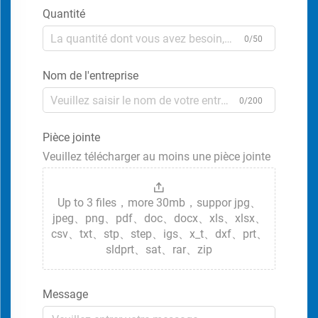
Quantité
0/50
Nom de l'entreprise
0/200
Pièce jointe
Veuillez télécharger au moins une pièce jointe
Up to 3 files，more 30mb，suppor jpg、
jpeg、png、pdf、doc、docx、xls、xlsx、
csv、txt、stp、step、igs、x_t、dxf、prt、
sldprt、sat、rar、zip
Message