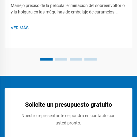
Manejo preciso de la película: eliminación del sobreenvoltorio
y la holgura en las máquinas de embalaje de caramelos.
Control dinámico de la tensión que evita el estiramiento y los
desgarros de la película. Los equipos más recientes de
VER MÁS
embalaje para caramelos se basan en algo denominado
control dinámico de la tensión para reducir el material
desperdiciado…
Solicite un presupuesto gratuito
Nuestro representante se pondrá en contacto con
usted pronto.