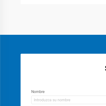
Las máquinas modernas de empaque
para caramelos pueden producir
realmente grandes volúmenes gracias a
sus ciclos de llenado y sellado
cuidadosamente diseñados...
Nombre