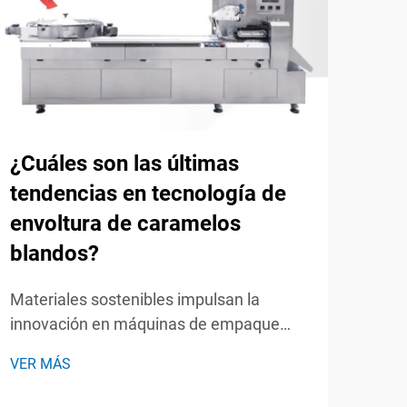
¿Cuáles son las últimas
Có
tendencias en tecnología de
hor
envoltura de caramelos
alm
blandos?
cos
des
Materiales sostenibles impulsan la
innovación en máquinas de empaque
Redu
para caramelos. El giro de la industria de
máqu
VER MÁS
confitería hacia soluciones respetuosas
almo
VER
con el medio ambiente está
sell