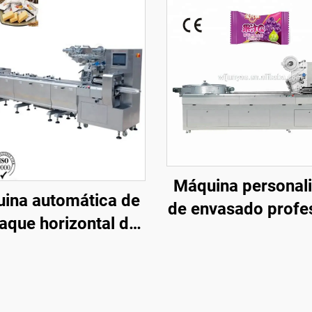
Máquina personal
ina automática de
de envasado profe
que horizontal de
para conserva
ujo para pequeños
máquina de envasa
colates, dulces y
ciruelas verdes, m
ras de bocadillos
horizontal de env