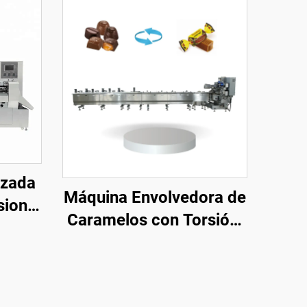
izada
Máquina Envolvedora de
sional
Caramelos con Torsión,
s,
Máquina
do de
Empaquetadora de
áquina
Chocolate con Doble
asado