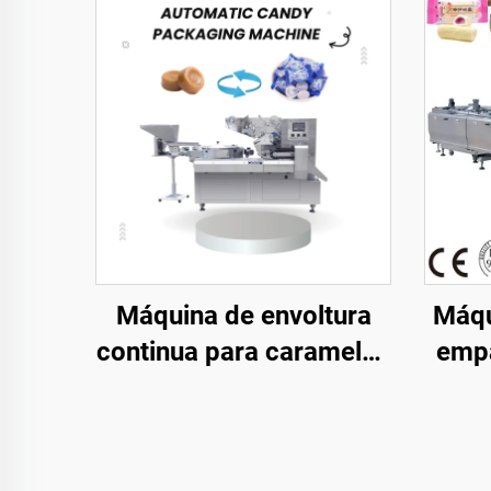
Máquina de envoltura
Máqu
continua para caramelos
empa
duros, máquinas de
fl
empaque tipo almohada
cho
para dulces, toffees y
bar