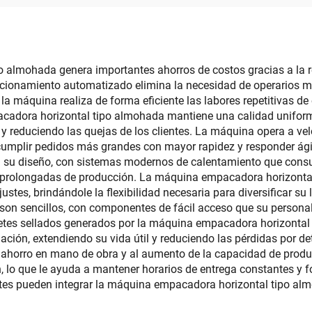
al vacío para fru
secas
o almohada genera importantes ahorros de costos gracias a la r
ncionamiento automatizado elimina la necesidad de operarios m
la máquina realiza de forma eficiente las labores repetitivas d
acadora horizontal tipo almohada mantiene una calidad unifor
 reduciendo las quejas de los clientes. La máquina opera a vel
umplir pedidos más grandes con mayor rapidez y responder ági
 en su diseño, con sistemas modernos de calentamiento que co
 prolongadas de producción. La máquina empacadora horizontal
es, brindándole la flexibilidad necesaria para diversificar su 
son sencillos, con componentes de fácil acceso que su personal
etes sellados generados por la máquina empacadora horizontal 
ción, extendiendo su vida útil y reduciendo las pérdidas por det
al ahorro en mano de obra y al aumento de la capacidad de prod
n, lo que le ayuda a mantener horarios de entrega constantes y fo
cantes pueden integrar la máquina empacadora horizontal tipo al