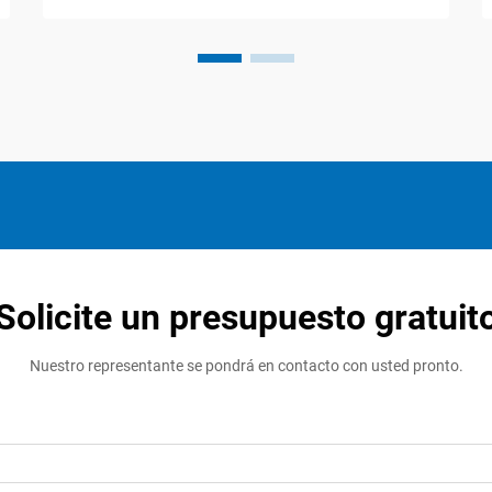
de caramelos gomosos. Las máquinas
industriales de empaque para caramelos
disponibles actualmente permiten a los
fabricantes sincronizar perfectamente
sus velocidades de empaque con las...
Solicite un presupuesto gratuit
Nuestro representante se pondrá en contacto con usted pronto.