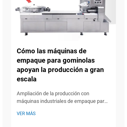
Cómo las máquinas de
empaque para gominolas
apoyan la producción a gran
escala
Ampliación de la producción con
máquinas industriales de empaque para
caramelos. Ajuste de la capacidad de
VER MÁS
procesamiento de la máquina a las
exigencias de producción a gran escala