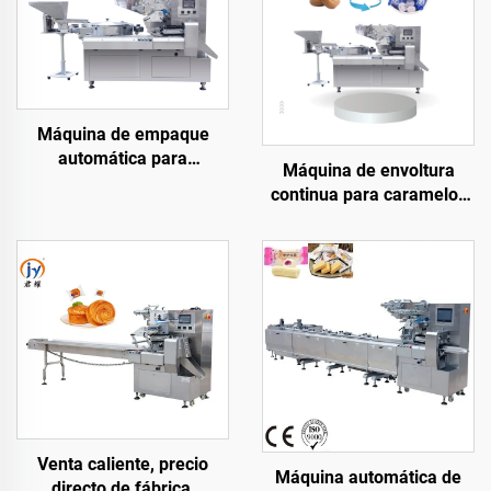
Máquina de empaque
automática para
Máquina de envoltura
caramelos duros con
continua para caramelos
alimentación por disco
duros, máquinas de
empaque tipo almohada
para dulces, toffees y
gominolas
Venta caliente, precio
Máquina automática de
directo de fábrica,