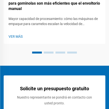
para gominolas son más eficientes que el envoltorio
manual
Mayor capacidad de procesamiento: cómo las máquinas de
empaque para caramelos escalan la velocidad de
producción. Unidades por minuto: rendimiento de empaque
automático frente a empaque manual de caramelos
VER MÁS
gomosos. Al empaquetar caramelos gomosos a mano,
simplemente no se puede sortear la limitación inherente al
cuerpo humano. Ski...
Solicite un presupuesto gratuito
Nuestro representante se pondrá en contacto con
usted pronto.