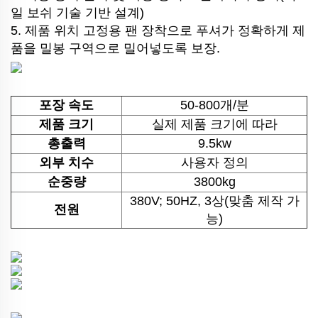
일 보쉬 기술 기반 설계)
5. 제품 위치 고정용 팬 장착으로 푸셔가 정확하게 제
품을 밀봉 구역으로 밀어넣도록 보장.
포장 속도
50-800개/분
제품 크기
실제 제품 크기에 따라
총출력
9.5kw
외부 치수
사용자 정의
순중량
3800kg
380V; 50HZ, 3상(맞춤 제작 가
전원
능)