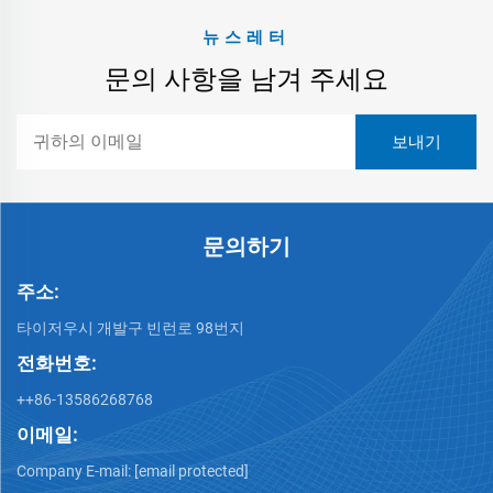
뉴스레터
문의 사항을 남겨 주세요
문의하기
주소:
타이저우시 개발구 빈런로 98번지
전화번호:
++86-13586268768
이메일:
Company E-mail:
[email protected]