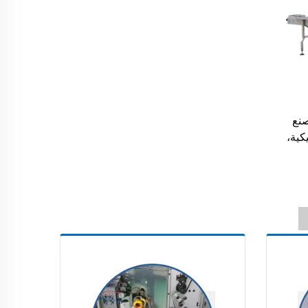
صنع
كية،