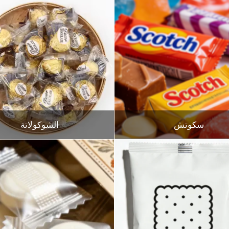
سكوتش
الشوكولاتة