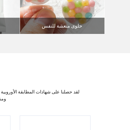
حلوى منعشة للنفس
ومن