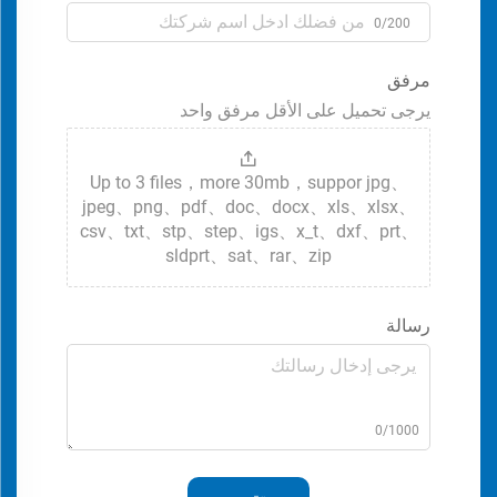
0/200
مرفق
يرجى تحميل على الأقل مرفق واحد
Up to 3 files，more 30mb，suppor jpg、
jpeg、png、pdf、doc、docx、xls、xlsx、
csv、txt、stp、step、igs、x_t、dxf、prt、
sldprt、sat、rar、zip
رسالة
0/1000