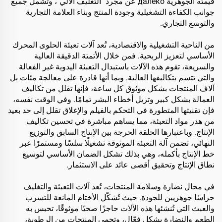
قيمته الجوهرية далеко عن مجرد "التغليف الآلي"، وتشمل جميع
جوانب الكفاءة التشغيلية وجودة المنتج وبناء العلامة التجارية
والتوسع التجاري.
من الناحية التشغيلية والاقتصادية، تُعد آلات تعبئة الحلوى المحرك
الأساسي لتعزيز الربحية. فمن خلال الأتمتة الدقيقة العالية
والسريعة، تقوم هذه الآلات باستبدال التعبئة اليدوية غير الفعالة
والتي تتسم بتكاليفها العالية. وبما أنها قادرة على معالجة مئات بل
آلاف المنتجات بشكل موثوق كل ساعة، فإنها تقلل من تكاليف
العمالة بشكل كبير وتزيل أخطاء البشر تمامًا. وفي الوقت نفسه،
فإن تقنيتها المتطورة في التحكم بالفيلم والإغلاق تقلل إلى حد بعيد
من هدر مواد التعبئة، مما يساهم مباشرة في تحسين تكاليف
الإنتاج. وباعتبارها الحلقة الحرجة بين الإنتاج السابق والتوزيع
النهائي، تضمن آلة التعبئة الموثوقة تشغيلًا سلسًا ومستمرًا عبر
خط الإنتاج بأكمله، وهي بذلك تشكل الضمان الأساسي لتوسيع
نطاق الإنتاج وتحقيق أقصى عائد على الاستثمار.
في مجال نضارة وسلامة المنتجات، تُعد آلات التعبئة والتغليف
حراسًا جوهريين للجودة. حيث تُشكّل الأختام المانعة للتسرب
والعبث التي تُنشئها هذه الآلات حاجزًا صحيًا موثوقًا، تحبس به
الطعم والنضارة بشكل فعّال، وتحمي المنتجات من الرطوبة،