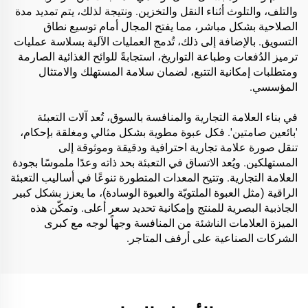
والتلف، والتلوث أثناء النقل والتخزين. ونتيجة لذلك، يتم تمديد مدة
الصلاحية بشكل مباشر، مما يفتح المجال أمام توسيع نطاق
التسويق. بالإضافة إلى ذلك، تُدمج العمليات الآلية بسلاسة عمليات
ترميز الدُفعات وطباعة التواريخ، استجابةً للوائح الغذائية الصارمة
ومتطلبات إمكانية التتبع، لضمان سلامة المستهلك والامتثال
المؤسسي.
في بناء العلامة التجارية والمنافسة بالسوق، تُعد آلات التعبئة
'بائعين صامتين'. فكل عبوة مطوية بشكل مثالي ومغلقة بإحكام،
تنقل صورة علامة تجارية احترافية ودقيقة وموثوقة إلى
المستهلكين. ويُعد الاتساق في التعبئة بحد ذاته وعدًا ملموسًا بجودة
العلامة التجارية. وتتيح المعدات المتطورة تنوعًا في أساليب التعبئة
الراقية (مثل العبوة الملتويّة والعبوة الوسادة)، ما يعزز بشكل كبير
الجاذبية البصرية للمنتج وإمكانية تحديد سعر أعلى. وتمكّن هذه
الميزة العلامات الناشئة من المنافسة وجهاً لوجه مع كبرى
الشركات الصناعية على أرفف المتاجر.